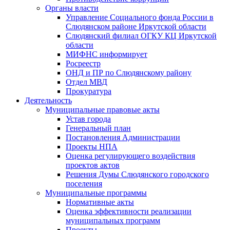
Органы власти
Управление Социального фонда России в
Слюдянском районе Иркутской области
Слюдянский филиал ОГКУ КЦ Иркутской
области
МИФНС информирует
Росреестр
ОНД и ПР по Слюдянскому району
Отдел МВД
Прокуратура
Деятельность
Муниципальные правовые акты
Устав города
Генеральный план
Постановления Администрации
Проекты НПА
Оценка регулирующего воздействия
проектов актов
Решения Думы Слюдянского городского
поселения
Муниципальные программы
Нормативные акты
Оценка эффективности реализации
муниципальных программ
Проекты