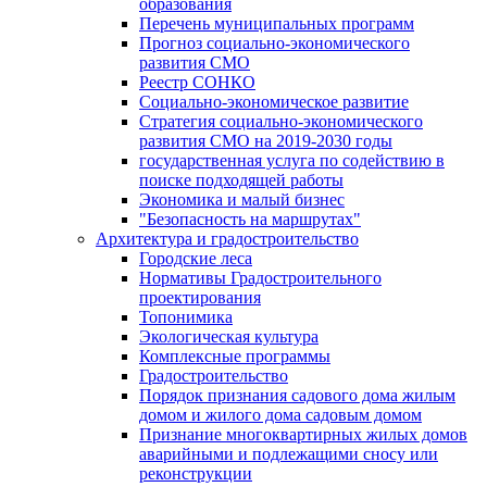
образования
Перечень муниципальных программ
Прогноз социально-экономического
развития СМО
Реестр СОНКО
Социально-экономическое развитие
Стратегия социально-экономического
развития СМО на 2019-2030 годы
государственная услуга по содействию в
поиске подходящей работы
Экономика и малый бизнес
"Безопасность на маршрутах"
Архитектура и градостроительство
Городские леса
Нормативы Градостроительного
проектирования
Топонимика
Экологическая культура
Комплексные программы
Градостроительство
Порядок признания садового дома жилым
домом и жилого дома садовым домом
Признание многоквартирных жилых домов
аварийными и подлежащими сносу или
реконструкции