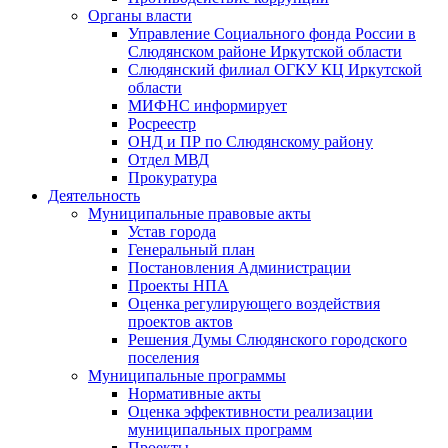
Органы власти
Управление Социального фонда России в
Слюдянском районе Иркутской области
Слюдянский филиал ОГКУ КЦ Иркутской
области
МИФНС информирует
Росреестр
ОНД и ПР по Слюдянскому району
Отдел МВД
Прокуратура
Деятельность
Муниципальные правовые акты
Устав города
Генеральный план
Постановления Администрации
Проекты НПА
Оценка регулирующего воздействия
проектов актов
Решения Думы Слюдянского городского
поселения
Муниципальные программы
Нормативные акты
Оценка эффективности реализации
муниципальных программ
Проекты