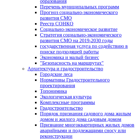
образования
Перечень муниципальных программ
Прогноз социально-экономического
развития СМО
Реестр СОНКО
Социально-экономическое развитие
Стратегия социально-экономического
развития СМО на 2019-2030 годы
государственная услуга по содействию в
поиске подходящей работы
Экономика и малый бизнес
"Безопасность на маршрутах"
Архитектура и градостроительство
Городские леса
Нормативы Градостроительного
проектирования
Топонимика
Экологическая культура
Комплексные программы
Градостроительство
Порядок признания садового дома жилым
домом и жилого дома садовым домом
Признание многоквартирных жилых домов
аварийными и подлежащими сносу или
реконструкции