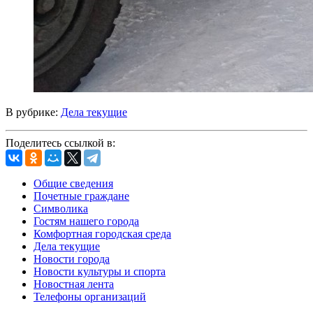
В рубрике:
Дела текущие
Поделитесь ссылкой в:
Общие сведения
Почетные граждане
Символика
Гостям нашего города
Комфортная городская среда
Дела текущие
Новости города
Новости культуры и спорта
Новостная лента
Телефоны организаций