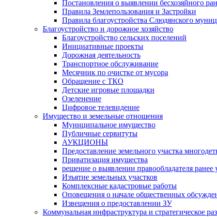
Постановления о выявлении бесхозяйного ра
Правила Землепользования и Застройки
Правила благоустройства Слюдянского муниц
Благоустройство и дорожное хозяйство
Благоустройство сельских поселений
Инициативные проекты
Дорожная деятельность
Транспортное обслуживание
Месячник по очистке от мусора
Обращение с ТКО
Детские игровые площадки
Озеленение
Цифровое телевидение
Имущество и земельные отношения
Муниципальное имущество
Публичные сервитуты
АУКЦИОНЫ
Предоставление земельного участка многоде
Приватизация имущества
решение о выявлении правообладателя ранее
Изъятие земельных участков
Комплексные кадастровые работы
Оповещения о начале общественных обсужде
Извещения о предоставлении ЗУ
Коммунальная инфраструктура и стратегическое ра