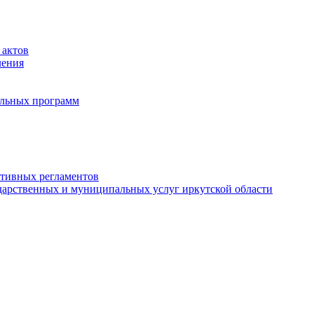
 актов
ления
альных программ
ативных регламентов
дарственных и муниципальных услуг иркутской области