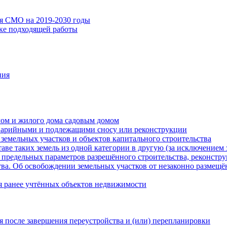
ия СМО на 2019-2030 годы
ске подходящей работы
ния
мом и жилого дома садовым домом
варийными и подлежащими сносу или реконструкции
земельных участков и объектов капитального строительства
таве таких земель из одной категории в другую (за исключением 
 предельных параметров разрешённого строительства, реконстру
ва. Об освобождении земельных участков от незаконно размещё
я ранее учтённых объектов недвижимости
 после завершения переустройства и (или) перепланировки