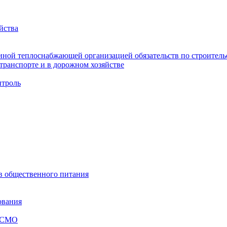
йства
ной теплоснабжающей организацией обязательств по строительс
ранспорте и в дорожном хозяйстве
троль
ов общественного питания
ования
я СМО