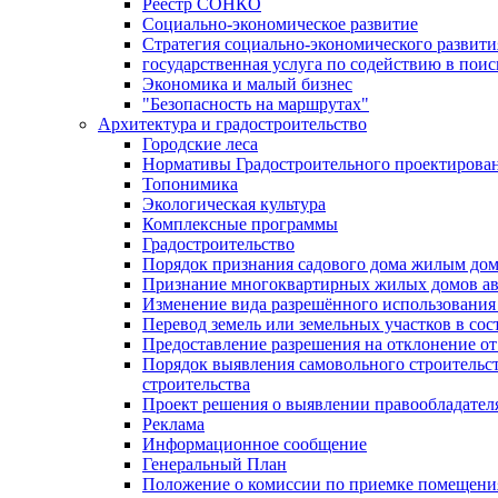
Реестр СОНКО
Социально-экономическое развитие
Стратегия социально-экономического развит
государственная услуга по содействию в пои
Экономика и малый бизнес
"Безопасность на маршрутах"
Архитектура и градостроительство
Городские леса
Нормативы Градостроительного проектирова
Топонимика
Экологическая культура
Комплексные программы
Градостроительство
Порядок признания садового дома жилым до
Признание многоквартирных жилых домов а
Изменение вида разрешённого использования 
Перевод земель или земельных участков в сос
Предоставление разрешения на отклонение от
Порядок выявления самовольного строительст
строительства
Проект решения о выявлении правообладател
Реклама
Информационное сообщение
Генеральный План
Положение о комиссии по приемке помещения