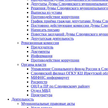
Депутаты Думы Слюдянского муниципального
Решения Думы Слюдянского муниципального
Выписка из устава
Противодействие коррупции
График приёма граждан депутатами Думы Сл
Постоянно действующие комиссии Думы Слюд
Написать письмо
Повестки заседаний Думы Слюдянского муни
Депутатская деятельность
Ревизионная комиссия
Председатель
Документы
Информация
Противодействие коррупции
Органы власти
Управление Социального фонда России в Слю
Слюдянский филиал ОГКУ КЦ Иркутской обл
МИФНС информирует
Росреестр
ОНД и ПР по Слюдянскому району
Отдел МВД
Прокуратура
Деятельность
Муниципальные правовые акты
Устав города