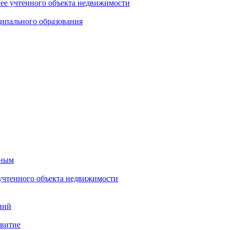
нее учтенного объекта недвижимости
ипального образования
тным
 учтенного объекта недвижимости
ний
звитие