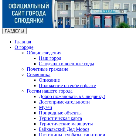
РАЗДЕЛЫ
Главная
О городе
Общие сведения
Наш город
Слюдянка в военные годы
Почетные граждане
Символика
Описание
Положение о гербе и флаге
Гостям нашего города
Добро пожаловать в Слюдянку!
Достопримечательности
Музеи
Природные объекты
Туристическая карта
Туристические маршруты
Байкальский Дед Мороз
Гостиницы, турбазы, санатории