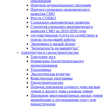
образования
Перечень муниципальных программ
Прогноз социально-экономического
развития СМО
Реестр СОНКО
Социально-экономическое развитие
Стратегия социально-экономического
развития СМО на 2019-2030 годы
государственная услуга по содействию в
поиске подходящей работы
Экономика и малый бизнес
"Безопасность на маршрутах"
Архитектура и градостроительство
Городские леса
Нормативы Градостроительного
проектирования
Топонимика
Экологическая культура
Комплексные программы
Градостроительство
Порядок признания садового дома жилым
домом и жилого дома садовым домом
Признание многоквартирных жилых домов
аварийными и подлежащими сносу или
реконструкции