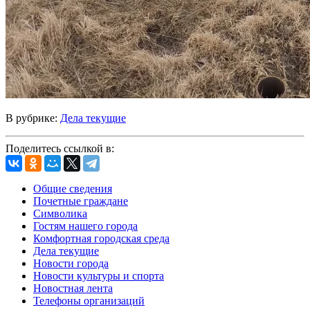
В рубрике:
Дела текущие
Поделитесь ссылкой в:
Общие сведения
Почетные граждане
Символика
Гостям нашего города
Комфортная городская среда
Дела текущие
Новости города
Новости культуры и спорта
Новостная лента
Телефоны организаций