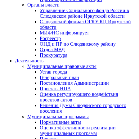
Органы власти
Управление Социального фонда России в
Слюдянском районе Иркутской области
Слюдянский филиал ОГКУ КЦ Иркутской
области
МИФНС информирует
Росреестр
ОНД и ПР по Слюдянскому району
Отдел МВД
Прокуратура
Деятельность
Муниципальные правовые акты
Устав города
Генеральный план
Постановления Администрации
Проекты НПА
Оценка регулирующего воздействия
проектов актов
Решения Думы Слюдянского городского
поселения
Муниципальные программы
Нормативные акты
Оценка эффективности реализации
муниципальных программ
Проекты