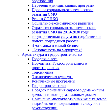
образования
Перечень муниципальных программ
Прогноз социально-экономического
развития СМО
Реестр СОНКО
Социально-экономическое развитие
Стратегия социально-экономического
развития СМО на 2019-2030 годы
государственная услуга по содействию в
поиске подходящей работы
Экономика и малый бизнес
"Безопасность на маршрутах"
Архитектура и градостроительство
Городские леса
Нормативы Градостроительного
проектирования
Топонимика
Экологическая культура
Комплексные программы
Градостроительство
Порядок признания садового дома жилым
домом и жилого дома садовым домом
Признание многоквартирных жилых домов
аварийными и подлежащими сносу или
реконструкции