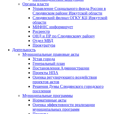
Органы власти
Управление Социального фонда России в
Слюдянском районе Иркутской области
Слюдянский филиал ОГКУ КЦ Иркутской
области
МИФНС информирует
Росреестр
ОНД и ПР по Слюдянскому району
Отдел МВД
Прокуратура
Деятельность
Муниципальные правовые акты
Устав города
Генеральный план
Постановления Администрации
Проекты НПА
Оценка регулирующего воздействия
проектов актов
Решения Думы Слюдянского городского
поселения
Муниципальные программы
Нормативные акты
Оценка эффективности реализации
муниципальных программ
Проекты