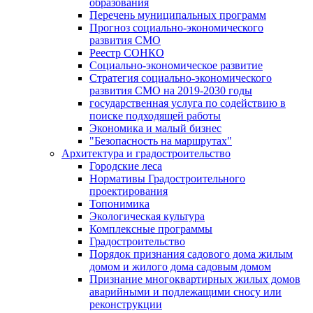
образования
Перечень муниципальных программ
Прогноз социально-экономического
развития СМО
Реестр СОНКО
Социально-экономическое развитие
Стратегия социально-экономического
развития СМО на 2019-2030 годы
государственная услуга по содействию в
поиске подходящей работы
Экономика и малый бизнес
"Безопасность на маршрутах"
Архитектура и градостроительство
Городские леса
Нормативы Градостроительного
проектирования
Топонимика
Экологическая культура
Комплексные программы
Градостроительство
Порядок признания садового дома жилым
домом и жилого дома садовым домом
Признание многоквартирных жилых домов
аварийными и подлежащими сносу или
реконструкции