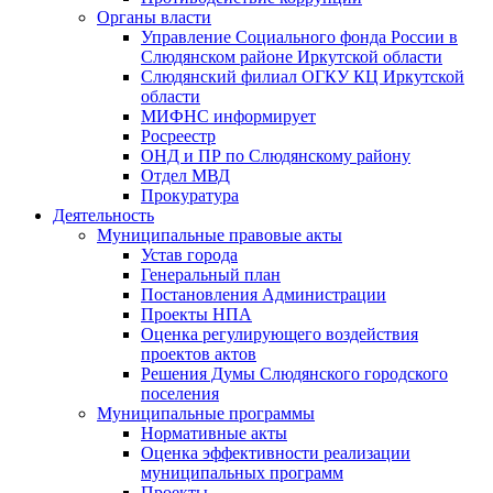
Органы власти
Управление Социального фонда России в
Слюдянском районе Иркутской области
Слюдянский филиал ОГКУ КЦ Иркутской
области
МИФНС информирует
Росреестр
ОНД и ПР по Слюдянскому району
Отдел МВД
Прокуратура
Деятельность
Муниципальные правовые акты
Устав города
Генеральный план
Постановления Администрации
Проекты НПА
Оценка регулирующего воздействия
проектов актов
Решения Думы Слюдянского городского
поселения
Муниципальные программы
Нормативные акты
Оценка эффективности реализации
муниципальных программ
Проекты