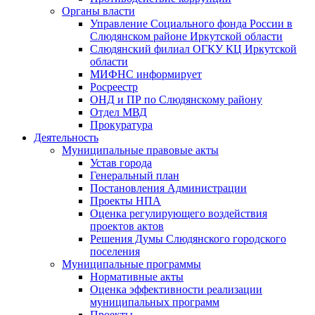
Органы власти
Управление Социального фонда России в
Слюдянском районе Иркутской области
Слюдянский филиал ОГКУ КЦ Иркутской
области
МИФНС информирует
Росреестр
ОНД и ПР по Слюдянскому району
Отдел МВД
Прокуратура
Деятельность
Муниципальные правовые акты
Устав города
Генеральный план
Постановления Администрации
Проекты НПА
Оценка регулирующего воздействия
проектов актов
Решения Думы Слюдянского городского
поселения
Муниципальные программы
Нормативные акты
Оценка эффективности реализации
муниципальных программ
Проекты