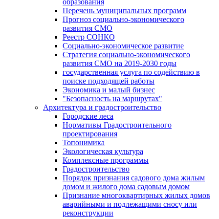
образования
Перечень муниципальных программ
Прогноз социально-экономического
развития СМО
Реестр СОНКО
Социально-экономическое развитие
Стратегия социально-экономического
развития СМО на 2019-2030 годы
государственная услуга по содействию в
поиске подходящей работы
Экономика и малый бизнес
"Безопасность на маршрутах"
Архитектура и градостроительство
Городские леса
Нормативы Градостроительного
проектирования
Топонимика
Экологическая культура
Комплексные программы
Градостроительство
Порядок признания садового дома жилым
домом и жилого дома садовым домом
Признание многоквартирных жилых домов
аварийными и подлежащими сносу или
реконструкции