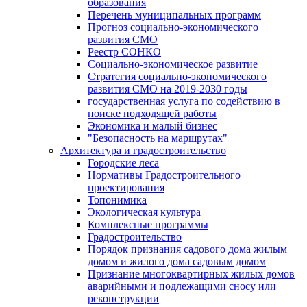
образования
Перечень муниципальных программ
Прогноз социально-экономического
развития СМО
Реестр СОНКО
Социально-экономическое развитие
Стратегия социально-экономического
развития СМО на 2019-2030 годы
государственная услуга по содействию в
поиске подходящей работы
Экономика и малый бизнес
"Безопасность на маршрутах"
Архитектура и градостроительство
Городские леса
Нормативы Градостроительного
проектирования
Топонимика
Экологическая культура
Комплексные программы
Градостроительство
Порядок признания садового дома жилым
домом и жилого дома садовым домом
Признание многоквартирных жилых домов
аварийными и подлежащими сносу или
реконструкции