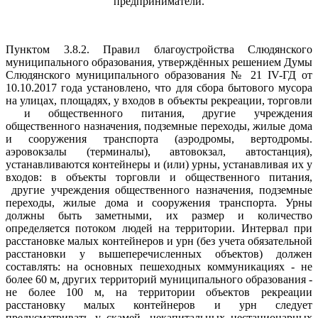
предприниматели.
Пунктом 3.8.2. Правил благоустройства Слюдянского
муниципального образования, утверждённых решением Думы
Слюдянского муниципального образования № 21 IV-ГД от
10.10.2017 года установлено, что для сбора бытового мусора
на улицах, площадях, у входов в объекты рекреации, торговли
и общественного питания, другие учреждения
общественного назначения, подземные переходы, жилые дома
и сооружения транспорта (аэродромы, вертодромы.
аэровокзалы (терминалы), автовокзал, автостанция),
устанавливаются контейнеры и (или) урны, устанавливая их у
входов: в объекты торговли и общественного питания,
другие учреждения общественного назначения, подземные
переходы, жилые дома и сооружения транспорта. Урны
должны быть заметными, их размер и количество
определяется потоком людей на территории. Интервал при
расстановке малых контейнеров и урн (без учета обязательной
расстановки у вышеперечисленных объектов) должен
составлять: на основных пешеходных коммуникациях - не
более 60 м, других территорий муниципального образования -
не более 100 м, на территории объектов рекреации
расстановку малых контейнеров и урн следует
предусматривать у скамей, некапитальных нестационарных