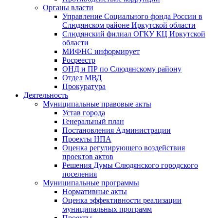
Органы власти
Управление Социального фонда России в
Слюдянском районе Иркутской области
Слюдянский филиал ОГКУ КЦ Иркутской
области
МИФНС информирует
Росреестр
ОНД и ПР по Слюдянскому району
Отдел МВД
Прокуратура
Деятельность
Муниципальные правовые акты
Устав города
Генеральный план
Постановления Администрации
Проекты НПА
Оценка регулирующего воздействия
проектов актов
Решения Думы Слюдянского городского
поселения
Муниципальные программы
Нормативные акты
Оценка эффективности реализации
муниципальных программ
Проекты