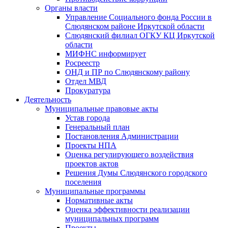
Органы власти
Управление Социального фонда России в
Слюдянском районе Иркутской области
Слюдянский филиал ОГКУ КЦ Иркутской
области
МИФНС информирует
Росреестр
ОНД и ПР по Слюдянскому району
Отдел МВД
Прокуратура
Деятельность
Муниципальные правовые акты
Устав города
Генеральный план
Постановления Администрации
Проекты НПА
Оценка регулирующего воздействия
проектов актов
Решения Думы Слюдянского городского
поселения
Муниципальные программы
Нормативные акты
Оценка эффективности реализации
муниципальных программ
Проекты