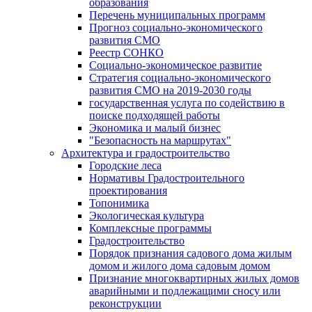
образования
Перечень муниципальных программ
Прогноз социально-экономического
развития СМО
Реестр СОНКО
Социально-экономическое развитие
Стратегия социально-экономического
развития СМО на 2019-2030 годы
государственная услуга по содействию в
поиске подходящей работы
Экономика и малый бизнес
"Безопасность на маршрутах"
Архитектура и градостроительство
Городские леса
Нормативы Градостроительного
проектирования
Топонимика
Экологическая культура
Комплексные программы
Градостроительство
Порядок признания садового дома жилым
домом и жилого дома садовым домом
Признание многоквартирных жилых домов
аварийными и подлежащими сносу или
реконструкции