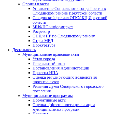
Органы власти
Управление Социального фонда России в
Слюдянском районе Иркутской области
Слюдянский филиал ОГКУ КЦ Иркутской
области
МИФНС информирует
Росреестр
ОНД и ПР по Слюдянскому району
Отдел МВД
Прокуратура
Деятельность
Муниципальные правовые акты
Устав города
Генеральный план
Постановления Администрации
Проекты НПА
Оценка регулирующего воздействия
проектов актов
Решения Думы Слюдянского городского
поселения
Муниципальные программы
Нормативные акты
Оценка эффективности реализации
муниципальных программ
Проекты