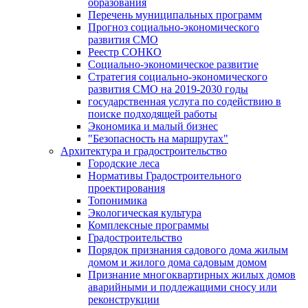
образования
Перечень муниципальных программ
Прогноз социально-экономического
развития СМО
Реестр СОНКО
Социально-экономическое развитие
Стратегия социально-экономического
развития СМО на 2019-2030 годы
государственная услуга по содействию в
поиске подходящей работы
Экономика и малый бизнес
"Безопасность на маршрутах"
Архитектура и градостроительство
Городские леса
Нормативы Градостроительного
проектирования
Топонимика
Экологическая культура
Комплексные программы
Градостроительство
Порядок признания садового дома жилым
домом и жилого дома садовым домом
Признание многоквартирных жилых домов
аварийными и подлежащими сносу или
реконструкции