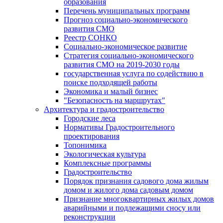
образования
Перечень муниципальных программ
Прогноз социально-экономического
развития СМО
Реестр СОНКО
Социально-экономическое развитие
Стратегия социально-экономического
развития СМО на 2019-2030 годы
государственная услуга по содействию в
поиске подходящей работы
Экономика и малый бизнес
"Безопасность на маршрутах"
Архитектура и градостроительство
Городские леса
Нормативы Градостроительного
проектирования
Топонимика
Экологическая культура
Комплексные программы
Градостроительство
Порядок признания садового дома жилым
домом и жилого дома садовым домом
Признание многоквартирных жилых домов
аварийными и подлежащими сносу или
реконструкции