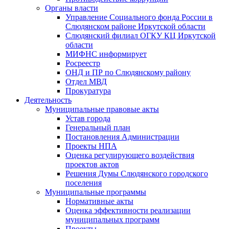
Органы власти
Управление Социального фонда России в
Слюдянском районе Иркутской области
Слюдянский филиал ОГКУ КЦ Иркутской
области
МИФНС информирует
Росреестр
ОНД и ПР по Слюдянскому району
Отдел МВД
Прокуратура
Деятельность
Муниципальные правовые акты
Устав города
Генеральный план
Постановления Администрации
Проекты НПА
Оценка регулирующего воздействия
проектов актов
Решения Думы Слюдянского городского
поселения
Муниципальные программы
Нормативные акты
Оценка эффективности реализации
муниципальных программ
Проекты