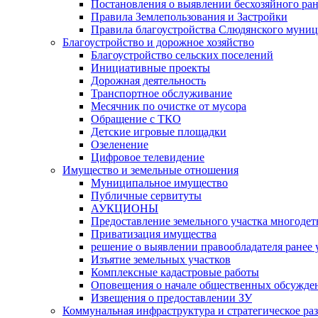
Постановления о выявлении бесхозяйного ра
Правила Землепользования и Застройки
Правила благоустройства Слюдянского муниц
Благоустройство и дорожное хозяйство
Благоустройство сельских поселений
Инициативные проекты
Дорожная деятельность
Транспортное обслуживание
Месячник по очистке от мусора
Обращение с ТКО
Детские игровые площадки
Озеленение
Цифровое телевидение
Имущество и земельные отношения
Муниципальное имущество
Публичные сервитуты
АУКЦИОНЫ
Предоставление земельного участка многоде
Приватизация имущества
решение о выявлении правообладателя ранее
Изъятие земельных участков
Комплексные кадастровые работы
Оповещения о начале общественных обсужде
Извещения о предоставлении ЗУ
Коммунальная инфраструктура и стратегическое ра