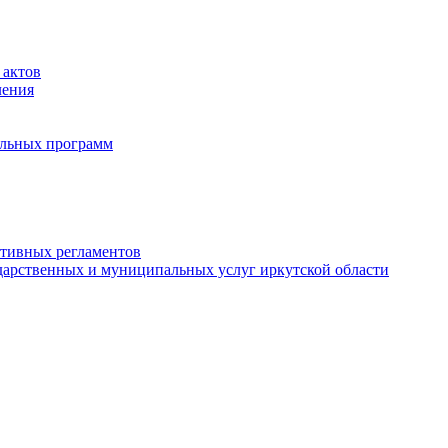
 актов
ления
альных программ
ативных регламентов
дарственных и муниципальных услуг иркутской области