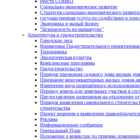
Реестр СОНКО
Социально-экономическое развитие
Стратегия социально-экономического развит
государственная услуга по содействию в пои
Экономика и малый бизнес
"Безопасность на маршрутах"
Архитектура и градостроительство
Городские леса
Нормативы Градостроительного проектирова
Топонимика
Экологическая культура
Комплексные программы
Градостроительство
Порядок признания садового дома жилым до
Признание многоквартирных жилых домов а
Изменение вида разрешённого использования 
Перевод земель или земельных участков в сос
Предоставление разрешения на отклонение от
Порядок выявления самовольного строительст
строительства
Проект решения о выявлении правообладател
Реклама
Информационное сообщение
Генеральный План
Положение о комиссии по приемке помещения