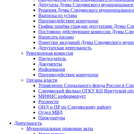
Депутаты Думы Слюдянского муниципального
Решения Думы Слюдянского муниципального
Выписка из устава
Противодействие коррупции
График приёма граждан депутатами Думы Сл
Постоянно действующие комиссии Думы Слюд
Написать письмо
Повестки заседаний Думы Слюдянского муни
Депутатская деятельность
Ревизионная комиссия
Председатель
Документы
Информация
Противодействие коррупции
Органы власти
Управление Социального фонда России в Слю
Слюдянский филиал ОГКУ КЦ Иркутской обл
МИФНС информирует
Росреестр
ОНД и ПР по Слюдянскому району
Отдел МВД
Прокуратура
Деятельность
Муниципальные правовые акты
Устав города