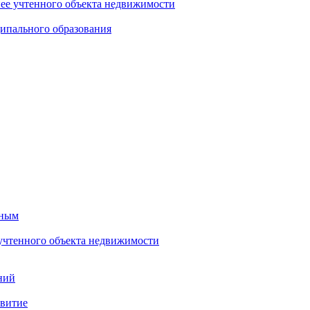
нее учтенного объекта недвижимости
ипального образования
тным
 учтенного объекта недвижимости
ний
звитие