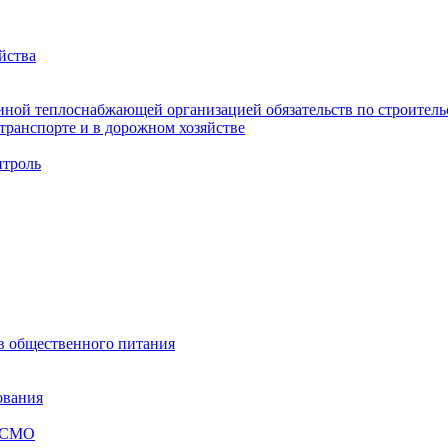
йства
ной теплоснабжающей организацией обязательств по строительс
ранспорте и в дорожном хозяйстве
троль
ов общественного питания
ования
я СМО