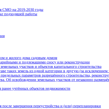
ия СМО на 2019-2030 годы
ске подходящей работы
ния
мом и жилого дома садовым домом
варийными и подлежащими сносу или реконструкции
земельных участков и объектов капитального строительства
таве таких земель из одной категории в другую (за исключением 
 предельных параметров разрешённого строительства, реконстру
ва. Об освобождении земельных участков от незаконно размещё
я ранее учтённых объектов недвижимости
 после завершения переустройства и (или) перепланировки