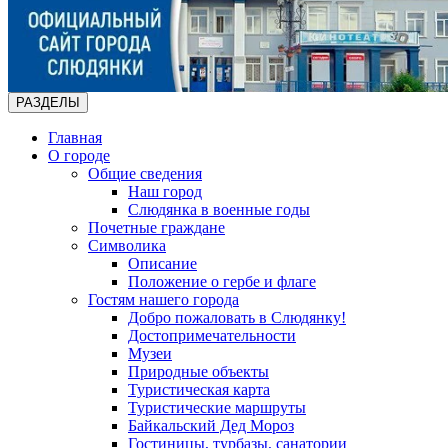
РАЗДЕЛЫ
Главная
О городе
Общие сведения
Наш город
Слюдянка в военные годы
Почетные граждане
Символика
Описание
Положение о гербе и флаге
Гостям нашего города
Добро пожаловать в Слюдянку!
Достопримечательности
Музеи
Природные объекты
Туристическая карта
Туристические маршруты
Байкальский Дед Мороз
Гостиницы, турбазы, санатории