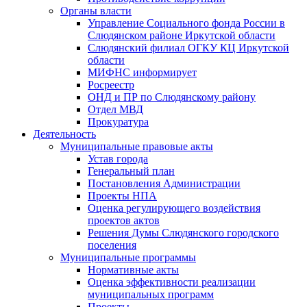
Органы власти
Управление Социального фонда России в
Слюдянском районе Иркутской области
Слюдянский филиал ОГКУ КЦ Иркутской
области
МИФНС информирует
Росреестр
ОНД и ПР по Слюдянскому району
Отдел МВД
Прокуратура
Деятельность
Муниципальные правовые акты
Устав города
Генеральный план
Постановления Администрации
Проекты НПА
Оценка регулирующего воздействия
проектов актов
Решения Думы Слюдянского городского
поселения
Муниципальные программы
Нормативные акты
Оценка эффективности реализации
муниципальных программ
Проекты