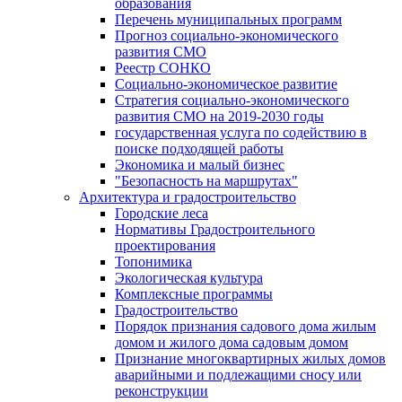
образования
Перечень муниципальных программ
Прогноз социально-экономического
развития СМО
Реестр СОНКО
Социально-экономическое развитие
Стратегия социально-экономического
развития СМО на 2019-2030 годы
государственная услуга по содействию в
поиске подходящей работы
Экономика и малый бизнес
"Безопасность на маршрутах"
Архитектура и градостроительство
Городские леса
Нормативы Градостроительного
проектирования
Топонимика
Экологическая культура
Комплексные программы
Градостроительство
Порядок признания садового дома жилым
домом и жилого дома садовым домом
Признание многоквартирных жилых домов
аварийными и подлежащими сносу или
реконструкции