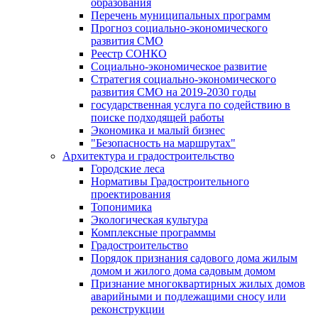
образования
Перечень муниципальных программ
Прогноз социально-экономического
развития СМО
Реестр СОНКО
Социально-экономическое развитие
Стратегия социально-экономического
развития СМО на 2019-2030 годы
государственная услуга по содействию в
поиске подходящей работы
Экономика и малый бизнес
"Безопасность на маршрутах"
Архитектура и градостроительство
Городские леса
Нормативы Градостроительного
проектирования
Топонимика
Экологическая культура
Комплексные программы
Градостроительство
Порядок признания садового дома жилым
домом и жилого дома садовым домом
Признание многоквартирных жилых домов
аварийными и подлежащими сносу или
реконструкции