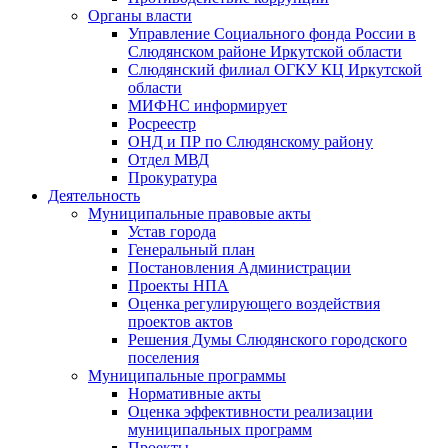
Органы власти
Управление Социального фонда России в
Слюдянском районе Иркутской области
Слюдянский филиал ОГКУ КЦ Иркутской
области
МИФНС информирует
Росреестр
ОНД и ПР по Слюдянскому району
Отдел МВД
Прокуратура
Деятельность
Муниципальные правовые акты
Устав города
Генеральный план
Постановления Администрации
Проекты НПА
Оценка регулирующего воздействия
проектов актов
Решения Думы Слюдянского городского
поселения
Муниципальные программы
Нормативные акты
Оценка эффективности реализации
муниципальных программ
Проекты