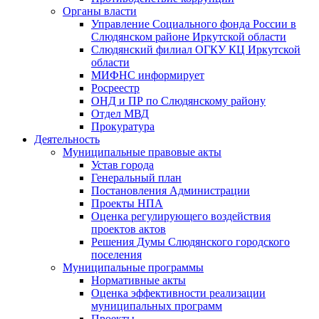
Органы власти
Управление Социального фонда России в
Слюдянском районе Иркутской области
Слюдянский филиал ОГКУ КЦ Иркутской
области
МИФНС информирует
Росреестр
ОНД и ПР по Слюдянскому району
Отдел МВД
Прокуратура
Деятельность
Муниципальные правовые акты
Устав города
Генеральный план
Постановления Администрации
Проекты НПА
Оценка регулирующего воздействия
проектов актов
Решения Думы Слюдянского городского
поселения
Муниципальные программы
Нормативные акты
Оценка эффективности реализации
муниципальных программ
Проекты