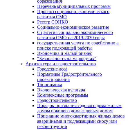
образования
Перечень муниципальных программ
Прогноз социально-экономического
развития СМО
Реестр СОНКО
Социально-экономическое развитие
Стратегия социально-экономического
развития СМО на 2019-2030 годы
государственная услуга по содействию в
поиске подходящей работы
Экономика и малый бизнес
"Безопасность на маршрутах"
Архитектура и градостроительство
Городские леса
Нормативы Градостроительного
проектирования
Топонимика
Экологическая культура
Комплексные программы
Градостроительство
Порядок признания садового дома жилым
домом и жилого дома садовым домом
Признание многоквартирных жилых домов
аварийными и подлежащими сносу или
реконструкции