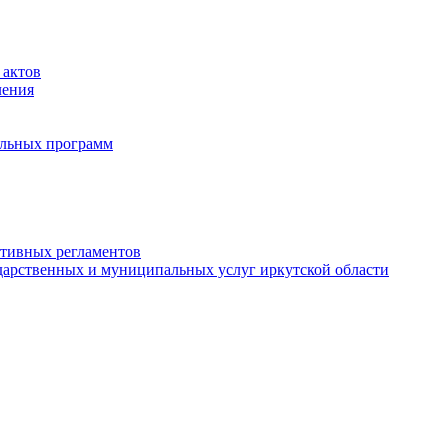
 актов
ления
альных программ
ативных регламентов
дарственных и муниципальных услуг иркутской области