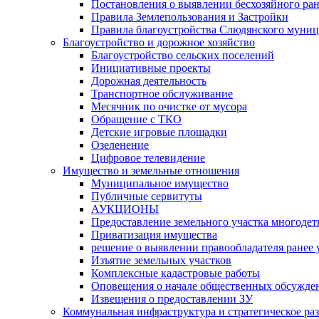
Постановления о выявлении бесхозяйного ра
Правила Землепользования и Застройки
Правила благоустройства Слюдянского муниц
Благоустройство и дорожное хозяйство
Благоустройство сельских поселений
Инициативные проекты
Дорожная деятельность
Транспортное обслуживание
Месячник по очистке от мусора
Обращение с ТКО
Детские игровые площадки
Озеленение
Цифровое телевидение
Имущество и земельные отношения
Муниципальное имущество
Публичные сервитуты
АУКЦИОНЫ
Предоставление земельного участка многоде
Приватизация имущества
решение о выявлении правообладателя ранее
Изъятие земельных участков
Комплексные кадастровые работы
Оповещения о начале общественных обсужде
Извещения о предоставлении ЗУ
Коммунальная инфраструктура и стратегическое ра