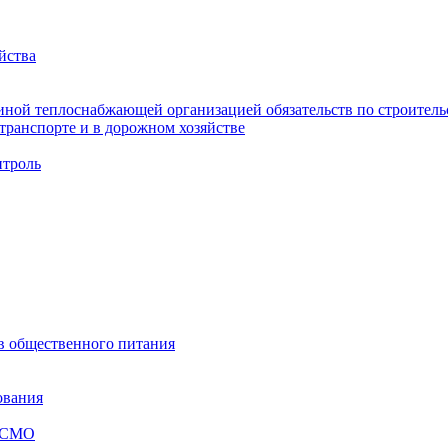
йства
ной теплоснабжающей организацией обязательств по строительс
ранспорте и в дорожном хозяйстве
троль
ов общественного питания
ования
я СМО