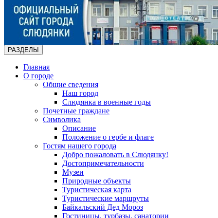
РАЗДЕЛЫ
Главная
О городе
Общие сведения
Наш город
Слюдянка в военные годы
Почетные граждане
Символика
Описание
Положение о гербе и флаге
Гостям нашего города
Добро пожаловать в Слюдянку!
Достопримечательности
Музеи
Природные объекты
Туристическая карта
Туристические маршруты
Байкальский Дед Мороз
Гостиницы, турбазы, санатории