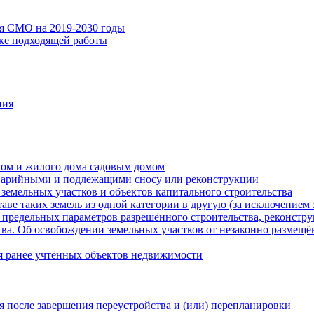
ия СМО на 2019-2030 годы
ске подходящей работы
ния
мом и жилого дома садовым домом
варийными и подлежащими сносу или реконструкции
земельных участков и объектов капитального строительства
таве таких земель из одной категории в другую (за исключением 
 предельных параметров разрешённого строительства, реконстру
ва. Об освобождении земельных участков от незаконно размещё
я ранее учтённых объектов недвижимости
 после завершения переустройства и (или) перепланировки