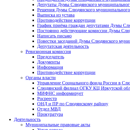
Депутаты Думы Слюдянского муниципального
Решения Думы Слюдянского муниципального
Выписка из устава
Противодействие коррупции
График приёма граждан депутатами Думы Сл
Постоянно действующие комиссии Думы Слюд
Написать письмо
Повестки заседаний Думы Слюдянского муни
Депутатская деятельность
Ревизионная комиссия
Председатель
Документы
Информация
Противодействие коррупции
Органы власти
Управление Социального фонда России в Слю
Слюдянский филиал ОГКУ КЦ Иркутской обл
МИФНС информирует
Росреестр
ОНД и ПР по Слюдянскому району
Отдел МВД
Прокуратура
Деятельность
Муниципальные правовые акты
Устав города