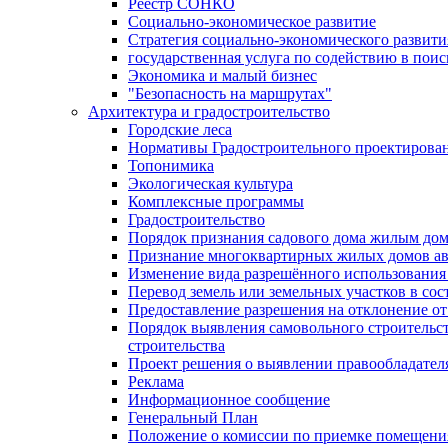
Реестр СОНКО
Социально-экономическое развитие
Стратегия социально-экономического развит
государственная услуга по содействию в пои
Экономика и малый бизнес
"Безопасность на маршрутах"
Архитектура и градостроительство
Городские леса
Нормативы Градостроительного проектирова
Топонимика
Экологическая культура
Комплексные программы
Градостроительство
Порядок признания садового дома жилым до
Признание многоквартирных жилых домов а
Изменение вида разрешённого использования 
Перевод земель или земельных участков в сос
Предоставление разрешения на отклонение от
Порядок выявления самовольного строительст
строительства
Проект решения о выявлении правообладател
Реклама
Информационное сообщение
Генеральный План
Положение о комиссии по приемке помещения