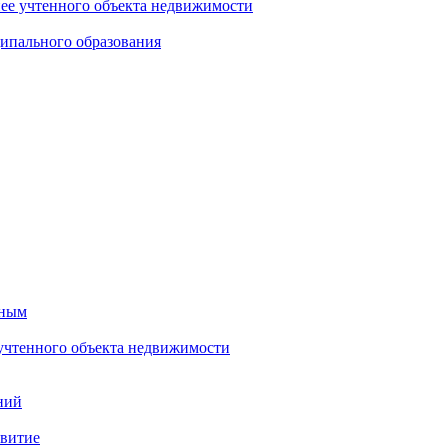
нее учтенного объекта недвижимости
ипального образования
тным
 учтенного объекта недвижимости
ний
звитие