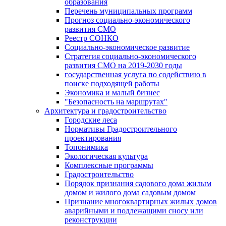
образования
Перечень муниципальных программ
Прогноз социально-экономического
развития СМО
Реестр СОНКО
Социально-экономическое развитие
Стратегия социально-экономического
развития СМО на 2019-2030 годы
государственная услуга по содействию в
поиске подходящей работы
Экономика и малый бизнес
"Безопасность на маршрутах"
Архитектура и градостроительство
Городские леса
Нормативы Градостроительного
проектирования
Топонимика
Экологическая культура
Комплексные программы
Градостроительство
Порядок признания садового дома жилым
домом и жилого дома садовым домом
Признание многоквартирных жилых домов
аварийными и подлежащими сносу или
реконструкции