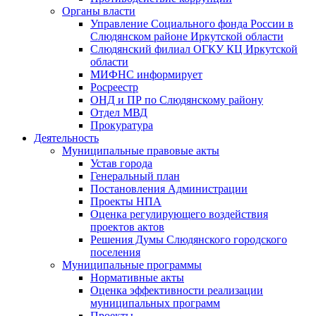
Органы власти
Управление Социального фонда России в
Слюдянском районе Иркутской области
Слюдянский филиал ОГКУ КЦ Иркутской
области
МИФНС информирует
Росреестр
ОНД и ПР по Слюдянскому району
Отдел МВД
Прокуратура
Деятельность
Муниципальные правовые акты
Устав города
Генеральный план
Постановления Администрации
Проекты НПА
Оценка регулирующего воздействия
проектов актов
Решения Думы Слюдянского городского
поселения
Муниципальные программы
Нормативные акты
Оценка эффективности реализации
муниципальных программ
Проекты