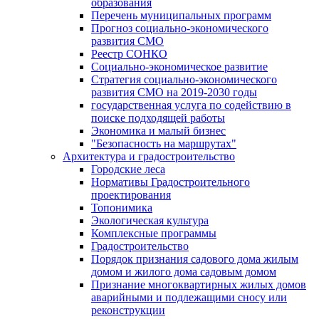
образования
Перечень муниципальных программ
Прогноз социально-экономического
развития СМО
Реестр СОНКО
Социально-экономическое развитие
Стратегия социально-экономического
развития СМО на 2019-2030 годы
государственная услуга по содействию в
поиске подходящей работы
Экономика и малый бизнес
"Безопасность на маршрутах"
Архитектура и градостроительство
Городские леса
Нормативы Градостроительного
проектирования
Топонимика
Экологическая культура
Комплексные программы
Градостроительство
Порядок признания садового дома жилым
домом и жилого дома садовым домом
Признание многоквартирных жилых домов
аварийными и подлежащими сносу или
реконструкции