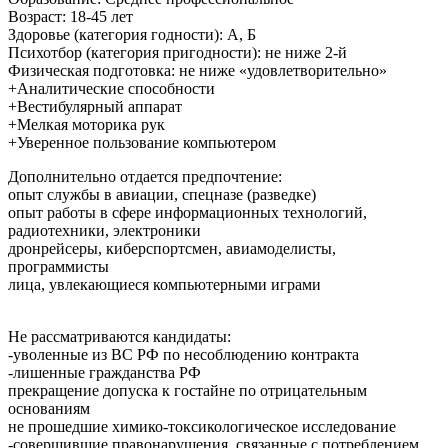
Возраст: 18-45 лет
Здоровье (категория годности): А, Б
Психотбор (категория пригодности): не ниже 2-й
Физическая подготовка: не ниже «удовлетворительно»
+Аналитические способности
+Вестибулярный аппарат
+Мелкая моторика рук
+Уверенное пользование компьютером
Дополнительно отдается предпочтение:
опыт службы в авиации, спецназе (разведке)
опыт работы в сфере информационных технологий,
радиотехники, электроники
дронрейсеры, киберспортсмен, авиамоделисты,
программисты
лица, увлекающиеся компьютерными играми
Не рассматриваются кандидаты:
-уволенные из ВС РФ по несоблюдению контракта
-лишенные гражданства РФ
прекращение допуска к гостайне по отрицательным
основаниям
не прошедшие химико-токсикологическое исследование
-совершившие правонарушения, связанные с потреблением