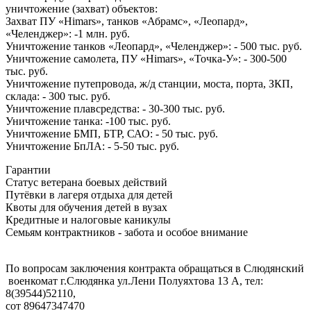
уничтожение (захват) объектов:
Захват ПУ «Himars», танков «Абрамс», «Леопард»,
«Челенджер»: -1 млн. руб.
Уничтожение танков «Леопард», «Челенджер»: - 500 тыс. руб.
Уничтожение самолета, ПУ «Himars», «Точка-У»: - 300-500
тыс. руб.
Уничтожение путепровода, ж/д станции, моста, порта, ЗКП,
склада: - 300 тыс. руб.
Уничтожение плавсредства: - 30-300 тыс. руб.
Уничтожение танка: -100 тыс. руб.
Уничтожение БМП, БТР, САО: - 50 тыс. руб.
Уничтожение БпЛА: - 5-50 тыс. руб.
Гарантии
Статус ветерана боевых действий
Путёвки в лагеря отдыха для детей
Квоты для обучения детей в вузах
Кредитные и налоговые каникулы
Семьям контрактников - забота и особое внимание
По вопросам заключения контракта обращаться в Слюдянский
военкомат г.Слюдянка ул.Лени Полуяхтова 13 А, тел:
8(39544)52110,
сот 89647347470