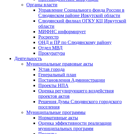
Органы власти
Управление Социального фонда России в
Слюдянском районе Иркутской области
Слюдянский филиал ОГКУ КЦ Иркутской
области
МИФНС информирует
Росреестр
ОНД и ПР по Слюдянскому району
Отдел МВД
Прокуратура
Деятельность
Муниципальные правовые акты
Устав города
Генеральный план
Постановления Администрации
Проекты НПА
Оценка регулирующего воздействия
проектов актов
Решения Думы Слюдянского городского
поселения
Муниципальные программы
Нормативные акты
Оценка эффективности реализации
муниципальных программ
Проекты