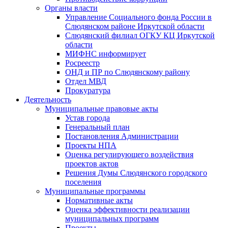
Органы власти
Управление Социального фонда России в
Слюдянском районе Иркутской области
Слюдянский филиал ОГКУ КЦ Иркутской
области
МИФНС информирует
Росреестр
ОНД и ПР по Слюдянскому району
Отдел МВД
Прокуратура
Деятельность
Муниципальные правовые акты
Устав города
Генеральный план
Постановления Администрации
Проекты НПА
Оценка регулирующего воздействия
проектов актов
Решения Думы Слюдянского городского
поселения
Муниципальные программы
Нормативные акты
Оценка эффективности реализации
муниципальных программ
Проекты