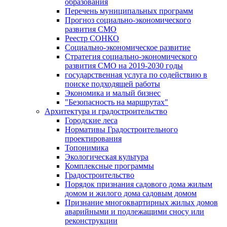
образования
Перечень муниципальных программ
Прогноз социально-экономического
развития СМО
Реестр СОНКО
Социально-экономическое развитие
Стратегия социально-экономического
развития СМО на 2019-2030 годы
государственная услуга по содействию в
поиске подходящей работы
Экономика и малый бизнес
"Безопасность на маршрутах"
Архитектура и градостроительство
Городские леса
Нормативы Градостроительного
проектирования
Топонимика
Экологическая культура
Комплексные программы
Градостроительство
Порядок признания садового дома жилым
домом и жилого дома садовым домом
Признание многоквартирных жилых домов
аварийными и подлежащими сносу или
реконструкции