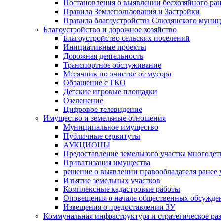
Постановления о выявлении бесхозяйного ра
Правила Землепользования и Застройки
Правила благоустройства Слюдянского муниц
Благоустройство и дорожное хозяйство
Благоустройство сельских поселений
Инициативные проекты
Дорожная деятельность
Транспортное обслуживание
Месячник по очистке от мусора
Обращение с ТКО
Детские игровые площадки
Озеленение
Цифровое телевидение
Имущество и земельные отношения
Муниципальное имущество
Публичные сервитуты
АУКЦИОНЫ
Предоставление земельного участка многоде
Приватизация имущества
решение о выявлении правообладателя ранее
Изъятие земельных участков
Комплексные кадастровые работы
Оповещения о начале общественных обсужде
Извещения о предоставлении ЗУ
Коммунальная инфраструктура и стратегическое ра