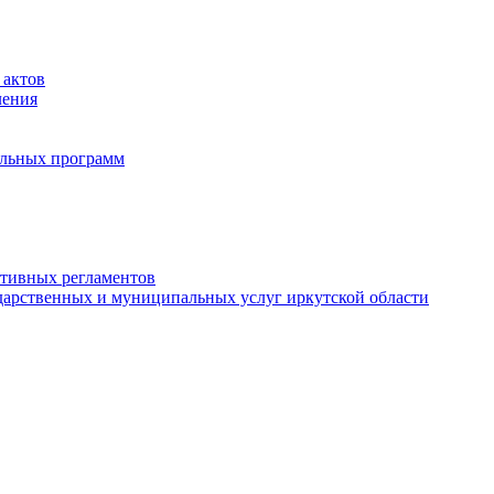
 актов
ления
альных программ
ативных регламентов
дарственных и муниципальных услуг иркутской области