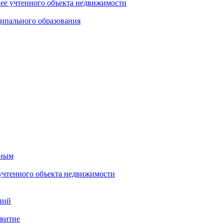
нее учтенного объекта недвижимости
ипального образования
тным
 учтенного объекта недвижимости
ний
звитие