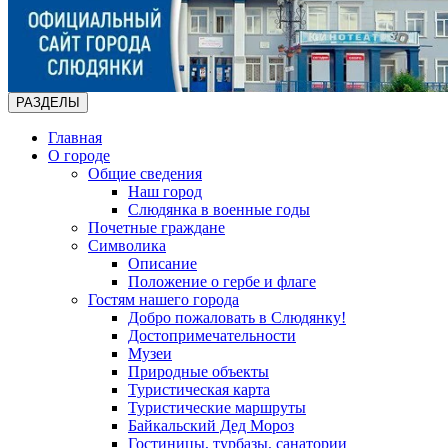
РАЗДЕЛЫ
Главная
О городе
Общие сведения
Наш город
Слюдянка в военные годы
Почетные граждане
Символика
Описание
Положение о гербе и флаге
Гостям нашего города
Добро пожаловать в Слюдянку!
Достопримечательности
Музеи
Природные объекты
Туристическая карта
Туристические маршруты
Байкальский Дед Мороз
Гостиницы, турбазы, санатории