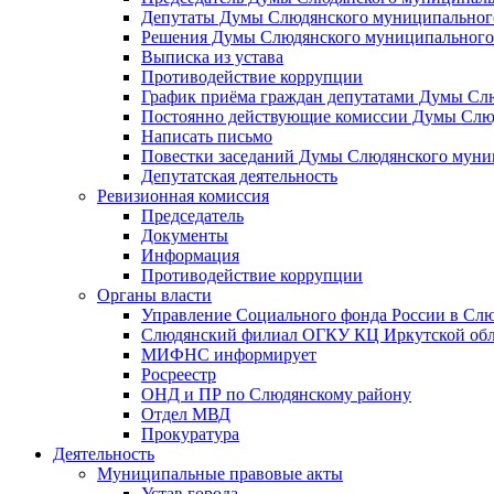
Депутаты Думы Слюдянского муниципального
Решения Думы Слюдянского муниципального
Выписка из устава
Противодействие коррупции
График приёма граждан депутатами Думы Сл
Постоянно действующие комиссии Думы Слюд
Написать письмо
Повестки заседаний Думы Слюдянского муни
Депутатская деятельность
Ревизионная комиссия
Председатель
Документы
Информация
Противодействие коррупции
Органы власти
Управление Социального фонда России в Слю
Слюдянский филиал ОГКУ КЦ Иркутской обл
МИФНС информирует
Росреестр
ОНД и ПР по Слюдянскому району
Отдел МВД
Прокуратура
Деятельность
Муниципальные правовые акты
Устав города