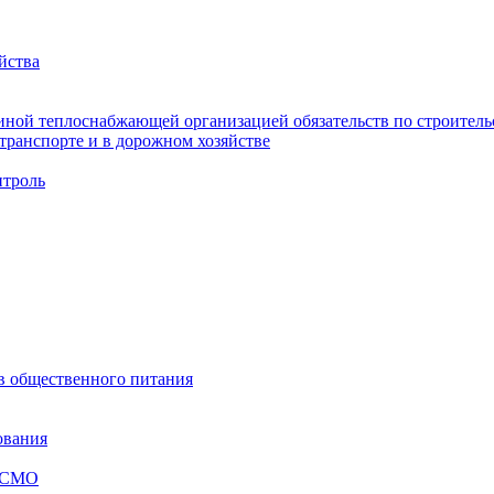
йства
ной теплоснабжающей организацией обязательств по строительс
ранспорте и в дорожном хозяйстве
троль
ов общественного питания
ования
я СМО