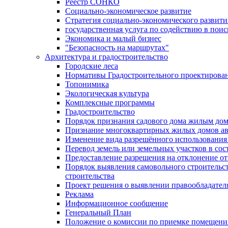
Реестр СОНКО
Социально-экономическое развитие
Стратегия социально-экономического развит
государственная услуга по содействию в пои
Экономика и малый бизнес
"Безопасность на маршрутах"
Архитектура и градостроительство
Городские леса
Нормативы Градостроительного проектирова
Топонимика
Экологическая культура
Комплексные программы
Градостроительство
Порядок признания садового дома жилым до
Признание многоквартирных жилых домов а
Изменение вида разрешённого использования 
Перевод земель или земельных участков в сос
Предоставление разрешения на отклонение от
Порядок выявления самовольного строительст
строительства
Проект решения о выявлении правообладател
Реклама
Информационное сообщение
Генеральный План
Положение о комиссии по приемке помещения