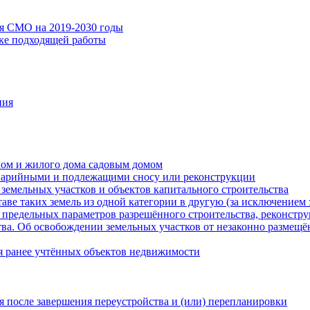
ия СМО на 2019-2030 годы
ске подходящей работы
ния
мом и жилого дома садовым домом
варийными и подлежащими сносу или реконструкции
земельных участков и объектов капитального строительства
таве таких земель из одной категории в другую (за исключением 
 предельных параметров разрешённого строительства, реконстру
ва. Об освобождении земельных участков от незаконно размещё
я ранее учтённых объектов недвижимости
 после завершения переустройства и (или) перепланировки