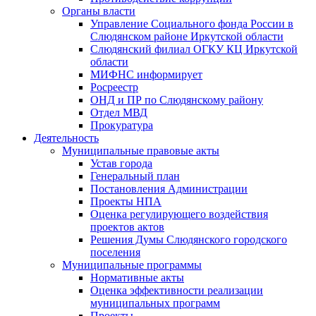
Органы власти
Управление Социального фонда России в
Слюдянском районе Иркутской области
Слюдянский филиал ОГКУ КЦ Иркутской
области
МИФНС информирует
Росреестр
ОНД и ПР по Слюдянскому району
Отдел МВД
Прокуратура
Деятельность
Муниципальные правовые акты
Устав города
Генеральный план
Постановления Администрации
Проекты НПА
Оценка регулирующего воздействия
проектов актов
Решения Думы Слюдянского городского
поселения
Муниципальные программы
Нормативные акты
Оценка эффективности реализации
муниципальных программ
Проекты