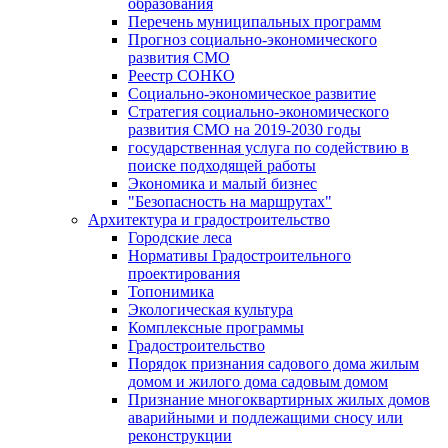
образования
Перечень муниципальных программ
Прогноз социально-экономического
развития СМО
Реестр СОНКО
Социально-экономическое развитие
Стратегия социально-экономического
развития СМО на 2019-2030 годы
государственная услуга по содействию в
поиске подходящей работы
Экономика и малый бизнес
"Безопасность на маршрутах"
Архитектура и градостроительство
Городские леса
Нормативы Градостроительного
проектирования
Топонимика
Экологическая культура
Комплексные программы
Градостроительство
Порядок признания садового дома жилым
домом и жилого дома садовым домом
Признание многоквартирных жилых домов
аварийными и подлежащими сносу или
реконструкции