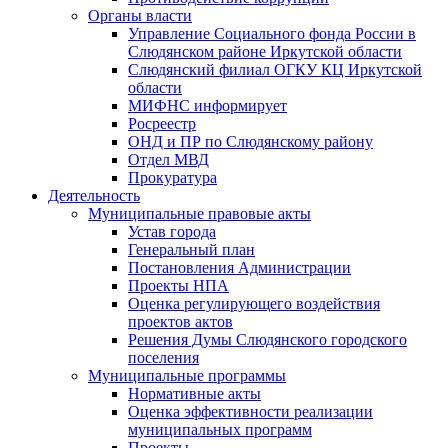
Органы власти
Управление Социального фонда России в
Слюдянском районе Иркутской области
Слюдянский филиал ОГКУ КЦ Иркутской
области
МИФНС информирует
Росреестр
ОНД и ПР по Слюдянскому району
Отдел МВД
Прокуратура
Деятельность
Муниципальные правовые акты
Устав города
Генеральный план
Постановления Администрации
Проекты НПА
Оценка регулирующего воздействия
проектов актов
Решения Думы Слюдянского городского
поселения
Муниципальные программы
Нормативные акты
Оценка эффективности реализации
муниципальных программ
Проекты