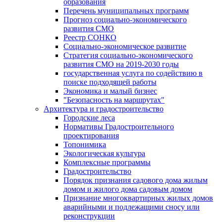
образования
Перечень муниципальных программ
Прогноз социально-экономического
развития СМО
Реестр СОНКО
Социально-экономическое развитие
Стратегия социально-экономического
развития СМО на 2019-2030 годы
государственная услуга по содействию в
поиске подходящей работы
Экономика и малый бизнес
"Безопасность на маршрутах"
Архитектура и градостроительство
Городские леса
Нормативы Градостроительного
проектирования
Топонимика
Экологическая культура
Комплексные программы
Градостроительство
Порядок признания садового дома жилым
домом и жилого дома садовым домом
Признание многоквартирных жилых домов
аварийными и подлежащими сносу или
реконструкции