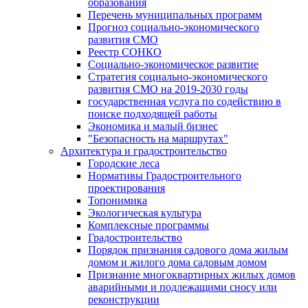
образования
Перечень муниципальных программ
Прогноз социально-экономического
развития СМО
Реестр СОНКО
Социально-экономическое развитие
Стратегия социально-экономического
развития СМО на 2019-2030 годы
государственная услуга по содействию в
поиске подходящей работы
Экономика и малый бизнес
"Безопасность на маршрутах"
Архитектура и градостроительство
Городские леса
Нормативы Градостроительного
проектирования
Топонимика
Экологическая культура
Комплексные программы
Градостроительство
Порядок признания садового дома жилым
домом и жилого дома садовым домом
Признание многоквартирных жилых домов
аварийными и подлежащими сносу или
реконструкции