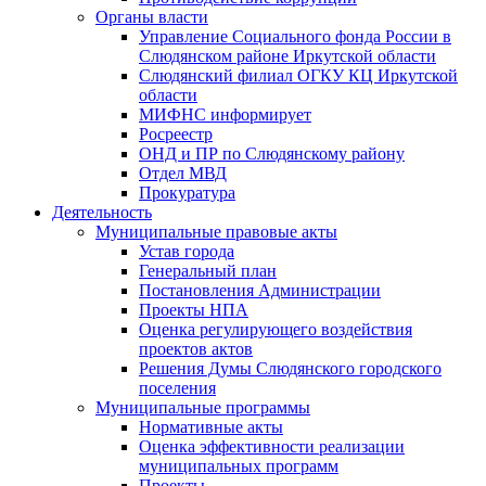
Органы власти
Управление Социального фонда России в
Слюдянском районе Иркутской области
Слюдянский филиал ОГКУ КЦ Иркутской
области
МИФНС информирует
Росреестр
ОНД и ПР по Слюдянскому району
Отдел МВД
Прокуратура
Деятельность
Муниципальные правовые акты
Устав города
Генеральный план
Постановления Администрации
Проекты НПА
Оценка регулирующего воздействия
проектов актов
Решения Думы Слюдянского городского
поселения
Муниципальные программы
Нормативные акты
Оценка эффективности реализации
муниципальных программ
Проекты