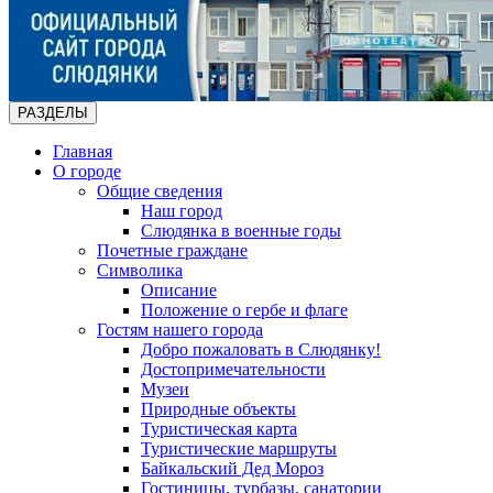
РАЗДЕЛЫ
Главная
О городе
Общие сведения
Наш город
Слюдянка в военные годы
Почетные граждане
Символика
Описание
Положение о гербе и флаге
Гостям нашего города
Добро пожаловать в Слюдянку!
Достопримечательности
Музеи
Природные объекты
Туристическая карта
Туристические маршруты
Байкальский Дед Мороз
Гостиницы, турбазы, санатории