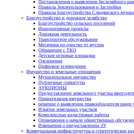
Постановления о выявлении бесхозяйного ра
Правила Землепользования и Застройки
Правила благоустройства Слюдянского муниц
Благоустройство и дорожное хозяйство
Благоустройство сельских поселений
Инициативные проекты
Дорожная деятельность
Транспортное обслуживание
Месячник по очистке от мусора
Обращение с ТКО
Детские игровые площадки
Озеленение
Цифровое телевидение
Имущество и земельные отношения
Муниципальное имущество
Публичные сервитуты
АУКЦИОНЫ
Предоставление земельного участка многоде
Приватизация имущества
решение о выявлении правообладателя ранее
Изъятие земельных участков
Комплексные кадастровые работы
Оповещения о начале общественных обсужде
Извещения о предоставлении ЗУ
Коммунальная инфраструктура и стратегическое ра