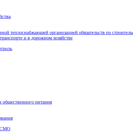
йства
ной теплоснабжающей организацией обязательств по строительс
ранспорте и в дорожном хозяйстве
троль
ов общественного питания
ования
я СМО