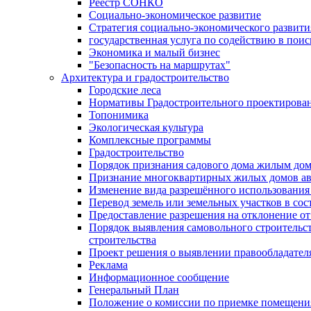
Реестр СОНКО
Социально-экономическое развитие
Стратегия социально-экономического развит
государственная услуга по содействию в пои
Экономика и малый бизнес
"Безопасность на маршрутах"
Архитектура и градостроительство
Городские леса
Нормативы Градостроительного проектирова
Топонимика
Экологическая культура
Комплексные программы
Градостроительство
Порядок признания садового дома жилым до
Признание многоквартирных жилых домов а
Изменение вида разрешённого использования 
Перевод земель или земельных участков в сос
Предоставление разрешения на отклонение от
Порядок выявления самовольного строительст
строительства
Проект решения о выявлении правообладател
Реклама
Информационное сообщение
Генеральный План
Положение о комиссии по приемке помещения