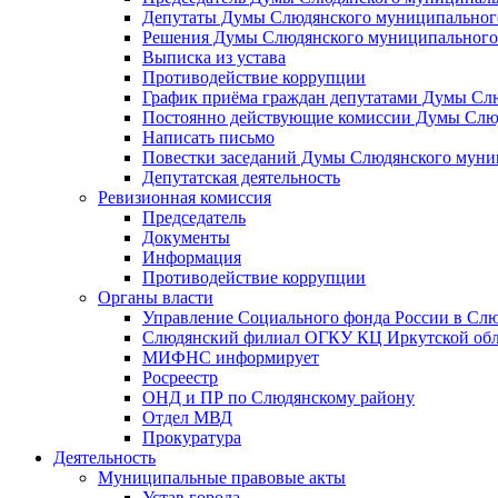
Депутаты Думы Слюдянского муниципального
Решения Думы Слюдянского муниципального
Выписка из устава
Противодействие коррупции
График приёма граждан депутатами Думы Сл
Постоянно действующие комиссии Думы Слюд
Написать письмо
Повестки заседаний Думы Слюдянского муни
Депутатская деятельность
Ревизионная комиссия
Председатель
Документы
Информация
Противодействие коррупции
Органы власти
Управление Социального фонда России в Слю
Слюдянский филиал ОГКУ КЦ Иркутской обл
МИФНС информирует
Росреестр
ОНД и ПР по Слюдянскому району
Отдел МВД
Прокуратура
Деятельность
Муниципальные правовые акты
Устав города