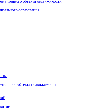
нее учтенного объекта недвижимости
ипального образования
тным
 учтенного объекта недвижимости
ний
звитие