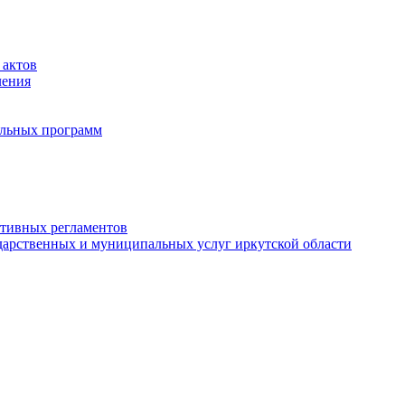
 актов
ления
альных программ
ативных регламентов
дарственных и муниципальных услуг иркутской области