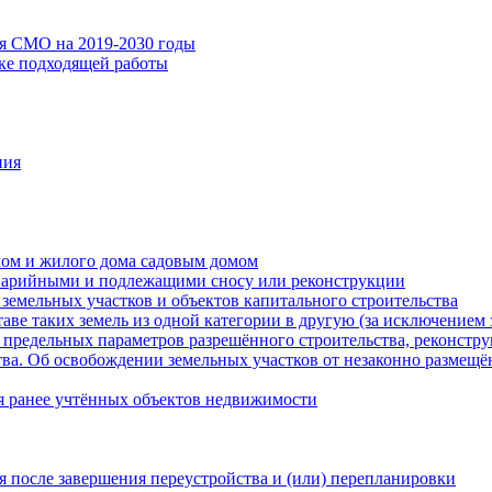
ия СМО на 2019-2030 годы
ске подходящей работы
ния
мом и жилого дома садовым домом
варийными и подлежащими сносу или реконструкции
земельных участков и объектов капитального строительства
таве таких земель из одной категории в другую (за исключением 
 предельных параметров разрешённого строительства, реконстру
ва. Об освобождении земельных участков от незаконно размещё
я ранее учтённых объектов недвижимости
 после завершения переустройства и (или) перепланировки