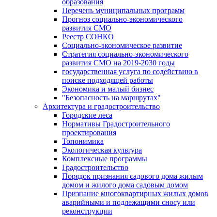
образования
Перечень муниципальных программ
Прогноз социально-экономического
развития СМО
Реестр СОНКО
Социально-экономическое развитие
Стратегия социально-экономического
развития СМО на 2019-2030 годы
государственная услуга по содействию в
поиске подходящей работы
Экономика и малый бизнес
"Безопасность на маршрутах"
Архитектура и градостроительство
Городские леса
Нормативы Градостроительного
проектирования
Топонимика
Экологическая культура
Комплексные программы
Градостроительство
Порядок признания садового дома жилым
домом и жилого дома садовым домом
Признание многоквартирных жилых домов
аварийными и подлежащими сносу или
реконструкции