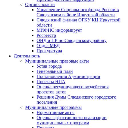
Органы власти
Управление Социального фонда России в
Слюдянском районе Иркутской области
Слюдянский филиал ОГКУ КЦ Иркутской
области
МИФНС информирует
Росреестр
ОНД и ПР по Слюдянскому району
Отдел МВД
Прокуратура
Деятельность
Муниципальные правовые акты
Устав города
Генеральный план
Постановления Администрации
Проекты НПА
Оценка регулирующего воздействия
проектов актов
Решения Думы Слюдянского городского
поселения
Муниципальные программы
Нормативные акты
Оценка эффективности реализации
муниципальных программ
Проекты