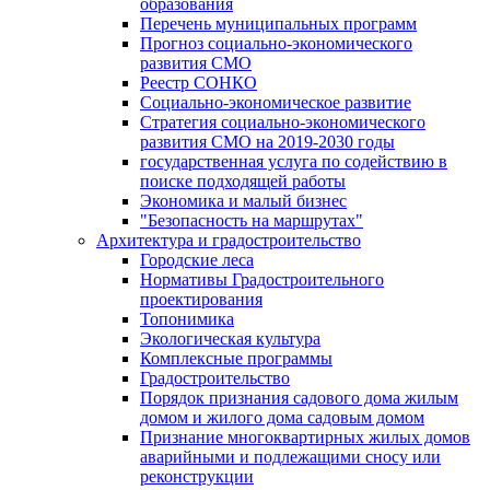
образования
Перечень муниципальных программ
Прогноз социально-экономического
развития СМО
Реестр СОНКО
Социально-экономическое развитие
Стратегия социально-экономического
развития СМО на 2019-2030 годы
государственная услуга по содействию в
поиске подходящей работы
Экономика и малый бизнес
"Безопасность на маршрутах"
Архитектура и градостроительство
Городские леса
Нормативы Градостроительного
проектирования
Топонимика
Экологическая культура
Комплексные программы
Градостроительство
Порядок признания садового дома жилым
домом и жилого дома садовым домом
Признание многоквартирных жилых домов
аварийными и подлежащими сносу или
реконструкции