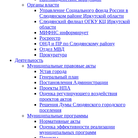
Органы власти
Управление Социального фонда России в
Слюдянском районе Иркутской области
Слюдянский филиал ОГКУ КЦ Иркутской
области
МИФНС информирует
Росреестр
ОНД и ПР по Слюдянскому району
Отдел МВД
Прокуратура
Деятельность
Муниципальные правовые акты
Устав города
Генеральный план
Постановления Администрации
Проекты НПА
Оценка регулирующего воздействия
проектов актов
Решения Думы Слюдянского городского
поселения
Муниципальные программы
Нормативные акты
Оценка эффективности реализации
муниципальных программ
Проекты