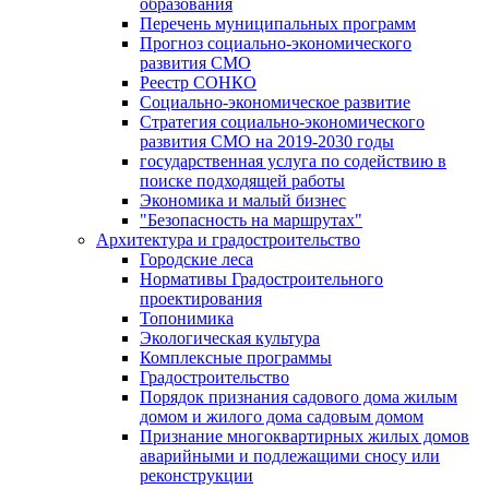
образования
Перечень муниципальных программ
Прогноз социально-экономического
развития СМО
Реестр СОНКО
Социально-экономическое развитие
Стратегия социально-экономического
развития СМО на 2019-2030 годы
государственная услуга по содействию в
поиске подходящей работы
Экономика и малый бизнес
"Безопасность на маршрутах"
Архитектура и градостроительство
Городские леса
Нормативы Градостроительного
проектирования
Топонимика
Экологическая культура
Комплексные программы
Градостроительство
Порядок признания садового дома жилым
домом и жилого дома садовым домом
Признание многоквартирных жилых домов
аварийными и подлежащими сносу или
реконструкции