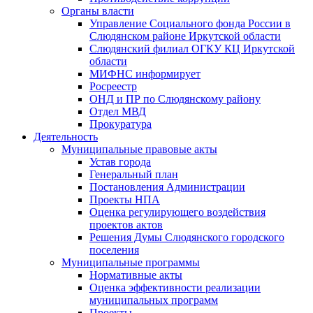
Органы власти
Управление Социального фонда России в
Слюдянском районе Иркутской области
Слюдянский филиал ОГКУ КЦ Иркутской
области
МИФНС информирует
Росреестр
ОНД и ПР по Слюдянскому району
Отдел МВД
Прокуратура
Деятельность
Муниципальные правовые акты
Устав города
Генеральный план
Постановления Администрации
Проекты НПА
Оценка регулирующего воздействия
проектов актов
Решения Думы Слюдянского городского
поселения
Муниципальные программы
Нормативные акты
Оценка эффективности реализации
муниципальных программ
Проекты