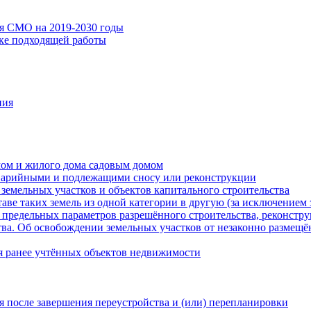
ия СМО на 2019-2030 годы
ске подходящей работы
ния
мом и жилого дома садовым домом
варийными и подлежащими сносу или реконструкции
земельных участков и объектов капитального строительства
таве таких земель из одной категории в другую (за исключением 
 предельных параметров разрешённого строительства, реконстру
ва. Об освобождении земельных участков от незаконно размещё
я ранее учтённых объектов недвижимости
 после завершения переустройства и (или) перепланировки