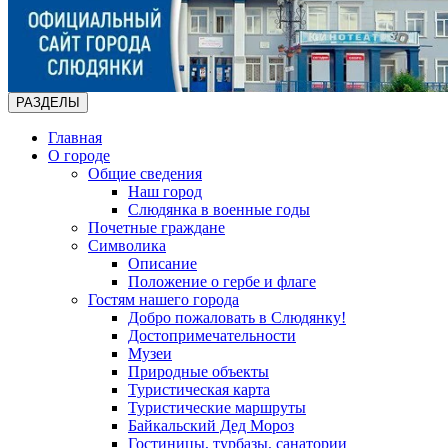
РАЗДЕЛЫ
Главная
О городе
Общие сведения
Наш город
Слюдянка в военные годы
Почетные граждане
Символика
Описание
Положение о гербе и флаге
Гостям нашего города
Добро пожаловать в Слюдянку!
Достопримечательности
Музеи
Природные объекты
Туристическая карта
Туристические маршруты
Байкальский Дед Мороз
Гостиницы, турбазы, санатории