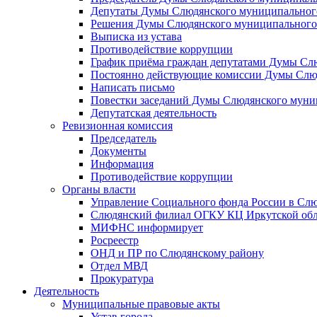
Депутаты Думы Слюдянского муниципального
Решения Думы Слюдянского муниципального
Выписка из устава
Противодействие коррупции
График приёма граждан депутатами Думы Сл
Постоянно действующие комиссии Думы Слюд
Написать письмо
Повестки заседаний Думы Слюдянского муни
Депутатская деятельность
Ревизионная комиссия
Председатель
Документы
Информация
Противодействие коррупции
Органы власти
Управление Социального фонда России в Слю
Слюдянский филиал ОГКУ КЦ Иркутской обл
МИФНС информирует
Росреестр
ОНД и ПР по Слюдянскому району
Отдел МВД
Прокуратура
Деятельность
Муниципальные правовые акты
Устав города