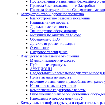
Постановления о выявлении бесхозяйного ра
Правила Землепользования и Застройки
Правила благоустройства Слюдянского муниц
Благоустройство и дорожное хозяйство
Благоустройство сельских поселений
Инициативные проекты
Дорожная деятельность
Транспортное обслуживание
Месячник по очистке от мусора
Обращение с ТКО
Детские игровые площадки
Озеленение
Цифровое телевидение
Имущество и земельные отношения
Муниципальное имущество
Публичные сервитуты
АУКЦИОНЫ
Предоставление земельного участка многоде
Приватизация имущества
решение о выявлении правообладателя ранее
Изъятие земельных участков
Комплексные кадастровые работы
Оповещения о начале общественных обсужде
Извещения о предоставлении ЗУ
Коммунальная инфраструктура и стратегическое ра