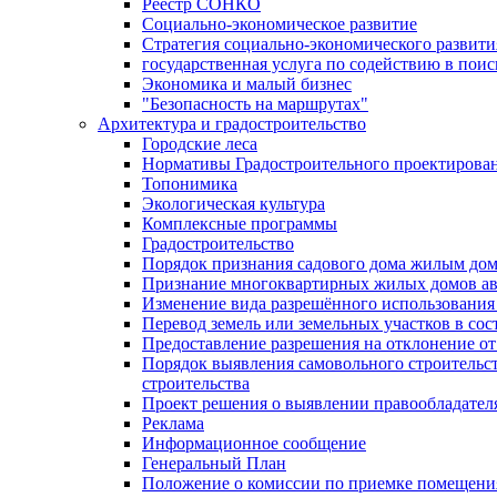
Реестр СОНКО
Социально-экономическое развитие
Стратегия социально-экономического развит
государственная услуга по содействию в пои
Экономика и малый бизнес
"Безопасность на маршрутах"
Архитектура и градостроительство
Городские леса
Нормативы Градостроительного проектирова
Топонимика
Экологическая культура
Комплексные программы
Градостроительство
Порядок признания садового дома жилым до
Признание многоквартирных жилых домов а
Изменение вида разрешённого использования 
Перевод земель или земельных участков в сос
Предоставление разрешения на отклонение от
Порядок выявления самовольного строительст
строительства
Проект решения о выявлении правообладател
Реклама
Информационное сообщение
Генеральный План
Положение о комиссии по приемке помещения