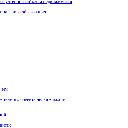
нее учтенного объекта недвижимости
ипального образования
тным
 учтенного объекта недвижимости
ний
звитие