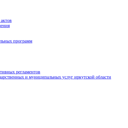
 актов
ления
альных программ
ативных регламентов
дарственных и муниципальных услуг иркутской области