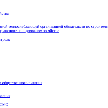
йства
ной теплоснабжающей организацией обязательств по строительс
ранспорте и в дорожном хозяйстве
троль
ов общественного питания
ования
я СМО