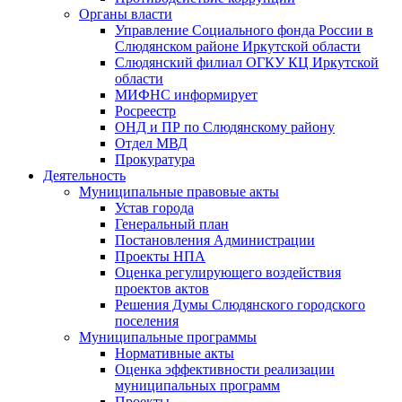
Органы власти
Управление Социального фонда России в
Слюдянском районе Иркутской области
Слюдянский филиал ОГКУ КЦ Иркутской
области
МИФНС информирует
Росреестр
ОНД и ПР по Слюдянскому району
Отдел МВД
Прокуратура
Деятельность
Муниципальные правовые акты
Устав города
Генеральный план
Постановления Администрации
Проекты НПА
Оценка регулирующего воздействия
проектов актов
Решения Думы Слюдянского городского
поселения
Муниципальные программы
Нормативные акты
Оценка эффективности реализации
муниципальных программ
Проекты