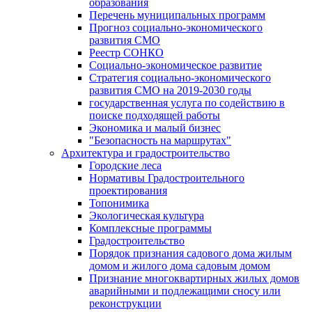
образования
Перечень муниципальных программ
Прогноз социально-экономического
развития СМО
Реестр СОНКО
Социально-экономическое развитие
Стратегия социально-экономического
развития СМО на 2019-2030 годы
государственная услуга по содействию в
поиске подходящей работы
Экономика и малый бизнес
"Безопасность на маршрутах"
Архитектура и градостроительство
Городские леса
Нормативы Градостроительного
проектирования
Топонимика
Экологическая культура
Комплексные программы
Градостроительство
Порядок признания садового дома жилым
домом и жилого дома садовым домом
Признание многоквартирных жилых домов
аварийными и подлежащими сносу или
реконструкции