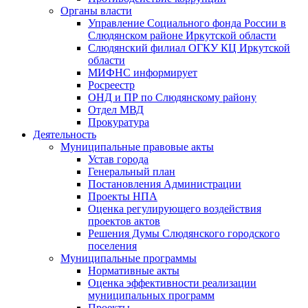
Органы власти
Управление Социального фонда России в
Слюдянском районе Иркутской области
Слюдянский филиал ОГКУ КЦ Иркутской
области
МИФНС информирует
Росреестр
ОНД и ПР по Слюдянскому району
Отдел МВД
Прокуратура
Деятельность
Муниципальные правовые акты
Устав города
Генеральный план
Постановления Администрации
Проекты НПА
Оценка регулирующего воздействия
проектов актов
Решения Думы Слюдянского городского
поселения
Муниципальные программы
Нормативные акты
Оценка эффективности реализации
муниципальных программ
Проекты