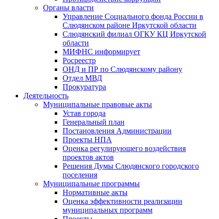
Органы власти
Управление Социального фонда России в
Слюдянском районе Иркутской области
Слюдянский филиал ОГКУ КЦ Иркутской
области
МИФНС информирует
Росреестр
ОНД и ПР по Слюдянскому району
Отдел МВД
Прокуратура
Деятельность
Муниципальные правовые акты
Устав города
Генеральный план
Постановления Администрации
Проекты НПА
Оценка регулирующего воздействия
проектов актов
Решения Думы Слюдянского городского
поселения
Муниципальные программы
Нормативные акты
Оценка эффективности реализации
муниципальных программ
Проекты