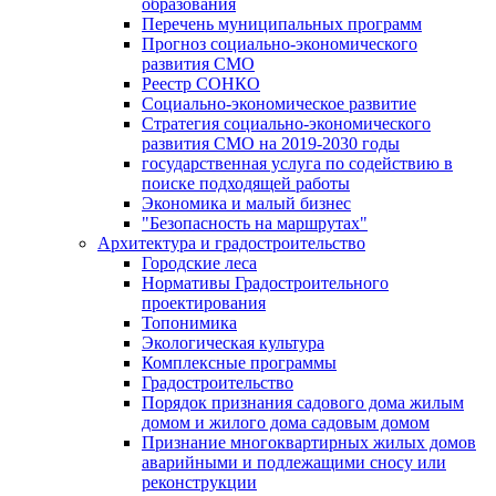
образования
Перечень муниципальных программ
Прогноз социально-экономического
развития СМО
Реестр СОНКО
Социально-экономическое развитие
Стратегия социально-экономического
развития СМО на 2019-2030 годы
государственная услуга по содействию в
поиске подходящей работы
Экономика и малый бизнес
"Безопасность на маршрутах"
Архитектура и градостроительство
Городские леса
Нормативы Градостроительного
проектирования
Топонимика
Экологическая культура
Комплексные программы
Градостроительство
Порядок признания садового дома жилым
домом и жилого дома садовым домом
Признание многоквартирных жилых домов
аварийными и подлежащими сносу или
реконструкции