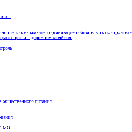
йства
ной теплоснабжающей организацией обязательств по строительс
ранспорте и в дорожном хозяйстве
троль
ов общественного питания
ования
я СМО