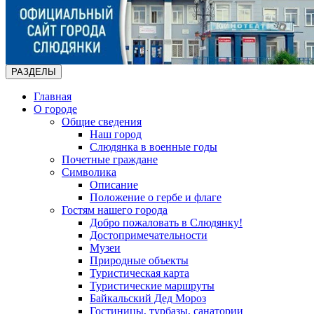
РАЗДЕЛЫ
Главная
О городе
Общие сведения
Наш город
Слюдянка в военные годы
Почетные граждане
Символика
Описание
Положение о гербе и флаге
Гостям нашего города
Добро пожаловать в Слюдянку!
Достопримечательности
Музеи
Природные объекты
Туристическая карта
Туристические маршруты
Байкальский Дед Мороз
Гостиницы, турбазы, санатории