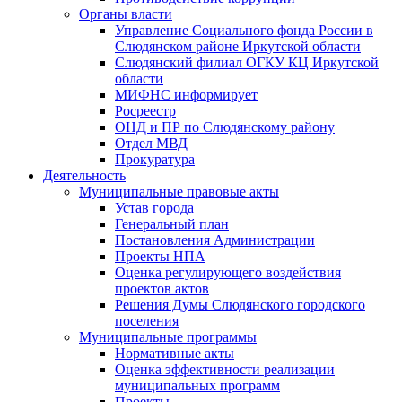
Органы власти
Управление Социального фонда России в
Слюдянском районе Иркутской области
Слюдянский филиал ОГКУ КЦ Иркутской
области
МИФНС информирует
Росреестр
ОНД и ПР по Слюдянскому району
Отдел МВД
Прокуратура
Деятельность
Муниципальные правовые акты
Устав города
Генеральный план
Постановления Администрации
Проекты НПА
Оценка регулирующего воздействия
проектов актов
Решения Думы Слюдянского городского
поселения
Муниципальные программы
Нормативные акты
Оценка эффективности реализации
муниципальных программ
Проекты