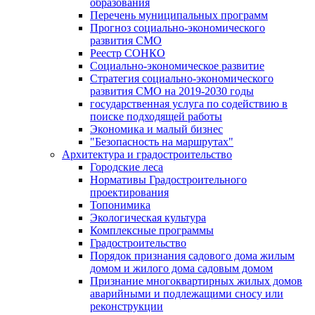
образования
Перечень муниципальных программ
Прогноз социально-экономического
развития СМО
Реестр СОНКО
Социально-экономическое развитие
Стратегия социально-экономического
развития СМО на 2019-2030 годы
государственная услуга по содействию в
поиске подходящей работы
Экономика и малый бизнес
"Безопасность на маршрутах"
Архитектура и градостроительство
Городские леса
Нормативы Градостроительного
проектирования
Топонимика
Экологическая культура
Комплексные программы
Градостроительство
Порядок признания садового дома жилым
домом и жилого дома садовым домом
Признание многоквартирных жилых домов
аварийными и подлежащими сносу или
реконструкции