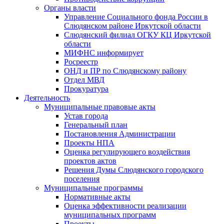
Органы власти
Управление Социального фонда России в
Слюдянском районе Иркутской области
Слюдянский филиал ОГКУ КЦ Иркутской
области
МИФНС информирует
Росреестр
ОНД и ПР по Слюдянскому району
Отдел МВД
Прокуратура
Деятельность
Муниципальные правовые акты
Устав города
Генеральный план
Постановления Администрации
Проекты НПА
Оценка регулирующего воздействия
проектов актов
Решения Думы Слюдянского городского
поселения
Муниципальные программы
Нормативные акты
Оценка эффективности реализации
муниципальных программ
Проекты