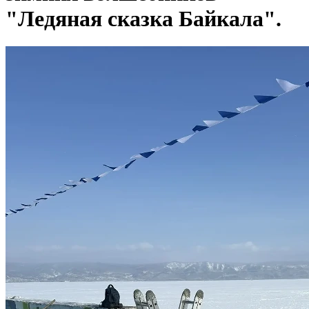
"Ледяная сказка Байкала".