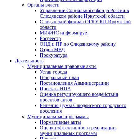
Органы власти
Управление Социального фонда России в
Слюдянском районе Иркутской области
Слюдянский филиал ОГКУ КЦ Иркутской
области
МИФНС информирует
Росреестр
ОНД и ПР по Слюдянскому району
Отдел МВД
Прокуратура
Деятельность
Муниципальные правовые акты
Устав города
Генеральный план
Постановления Администрации
Проекты НПА
Оценка регулирующего воздействия
проектов актов
Решения Думы Слюдянского городского
поселения
Муниципальные программы
Нормативные акты
Оценка эффективности реализации
муниципальных программ
Проекты