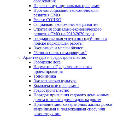
образования
Перечень муниципальных программ
Прогноз социально-экономического
развития СМО
Реестр СОНКО
Социально-экономическое развитие
Стратегия социально-экономического
развития СМО на 2019-2030 годы
государственная услуга по содействию в
поиске подходящей работы
Экономика и малый бизнес
"Безопасность на маршрутах"
Архитектура и градостроительство
Городские леса
Нормативы Градостроительного
проектирования
Топонимика
Экологическая культура
Комплексные программы
Градостроительство
Порядок признания садового дома жилым
домом и жилого дома садовым домом
Признание многоквартирных жилых домов
аварийными и подлежащими сносу или
реконструкции