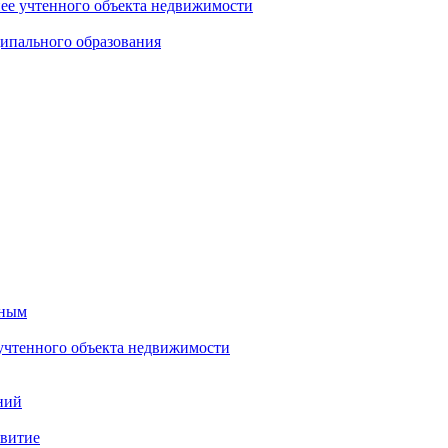
нее учтенного объекта недвижимости
ипального образования
тным
 учтенного объекта недвижимости
ний
звитие