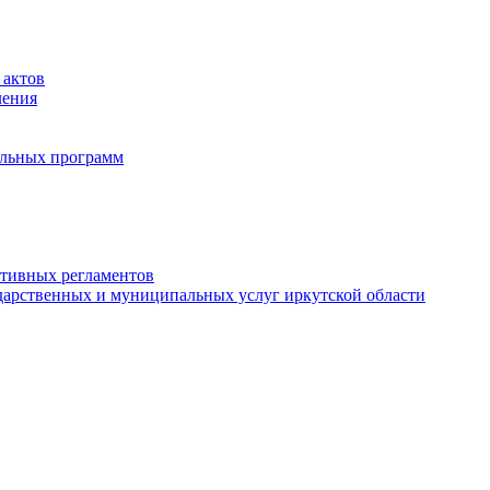
 актов
ления
альных программ
ативных регламентов
дарственных и муниципальных услуг иркутской области