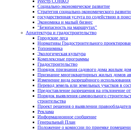
Реестр СОНКО
Социально-экономическое развитие
Стратегия социально-экономического развит
государственная услуга по содействию в пои
Экономика и малый бизнес
"Безопасность на маршрутах"
Архитектура и градостроительство
Городские леса
Нормативы Градостроительного проектирова
Топонимика
Экологическая культура
Комплексные программы
Градостроительство
Порядок признания садового дома жилым до
Признание многоквартирных жилых домов а
Изменение вида разрешённого использования 
Перевод земель или земельных участков в сос
Предоставление разрешения на отклонение от
Порядок выявления самовольного строительст
строительства
Проект решения о выявлении правообладател
Реклама
Информационное сообщение
Генеральный План
Положение о комиссии по приемке помещения