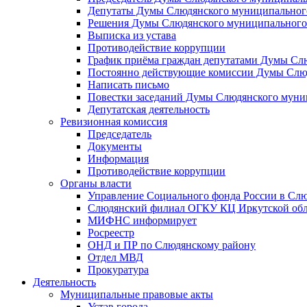
Депутаты Думы Слюдянского муниципального
Решения Думы Слюдянского муниципального
Выписка из устава
Противодействие коррупции
График приёма граждан депутатами Думы Сл
Постоянно действующие комиссии Думы Слюд
Написать письмо
Повестки заседаний Думы Слюдянского муни
Депутатская деятельность
Ревизионная комиссия
Председатель
Документы
Информация
Противодействие коррупции
Органы власти
Управление Социального фонда России в Слю
Слюдянский филиал ОГКУ КЦ Иркутской обл
МИФНС информирует
Росреестр
ОНД и ПР по Слюдянскому району
Отдел МВД
Прокуратура
Деятельность
Муниципальные правовые акты
Устав города