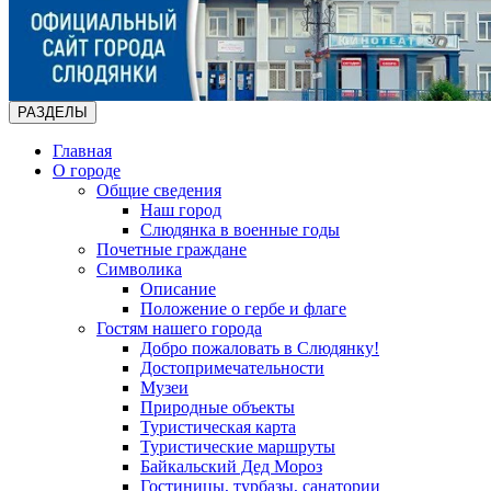
РАЗДЕЛЫ
Главная
О городе
Общие сведения
Наш город
Слюдянка в военные годы
Почетные граждане
Символика
Описание
Положение о гербе и флаге
Гостям нашего города
Добро пожаловать в Слюдянку!
Достопримечательности
Музеи
Природные объекты
Туристическая карта
Туристические маршруты
Байкальский Дед Мороз
Гостиницы, турбазы, санатории