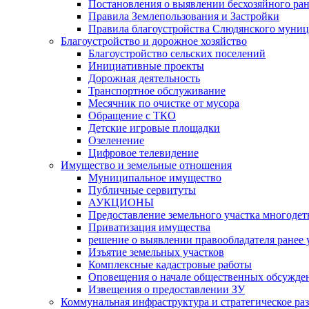
Постановления о выявлении бесхозяйного ра
Правила Землепользования и Застройки
Правила благоустройства Слюдянского муниц
Благоустройство и дорожное хозяйство
Благоустройство сельских поселений
Инициативные проекты
Дорожная деятельность
Транспортное обслуживание
Месячник по очистке от мусора
Обращение с ТКО
Детские игровые площадки
Озеленение
Цифровое телевидение
Имущество и земельные отношения
Муниципальное имущество
Публичные сервитуты
АУКЦИОНЫ
Предоставление земельного участка многоде
Приватизация имущества
решение о выявлении правообладателя ранее
Изъятие земельных участков
Комплексные кадастровые работы
Оповещения о начале общественных обсужде
Извещения о предоставлении ЗУ
Коммунальная инфраструктура и стратегическое ра