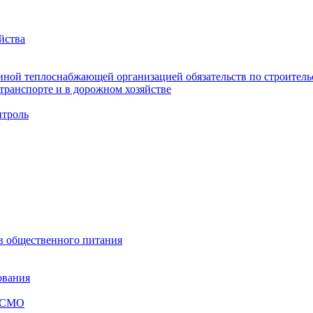
йства
ной теплоснабжающей организацией обязательств по строительс
ранспорте и в дорожном хозяйстве
троль
ов общественного питания
ования
я СМО