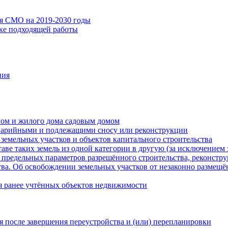
ия СМО на 2019-2030 годы
ске подходящей работы
ния
мом и жилого дома садовым домом
варийными и подлежащими сносу или реконструкции
земельных участков и объектов капитального строительства
таве таких земель из одной категории в другую (за исключением 
 предельных параметров разрешённого строительства, реконстру
ва. Об освобождении земельных участков от незаконно размещё
я ранее учтённых объектов недвижимости
 после завершения переустройства и (или) перепланировки