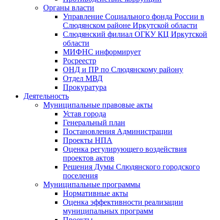
Органы власти
Управление Социального фонда России в
Слюдянском районе Иркутской области
Слюдянский филиал ОГКУ КЦ Иркутской
области
МИФНС информирует
Росреестр
ОНД и ПР по Слюдянскому району
Отдел МВД
Прокуратура
Деятельность
Муниципальные правовые акты
Устав города
Генеральный план
Постановления Администрации
Проекты НПА
Оценка регулирующего воздействия
проектов актов
Решения Думы Слюдянского городского
поселения
Муниципальные программы
Нормативные акты
Оценка эффективности реализации
муниципальных программ
Проекты