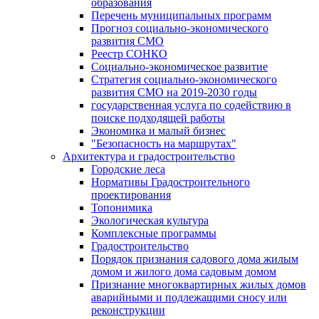
образования
Перечень муниципальных программ
Прогноз социально-экономического
развития СМО
Реестр СОНКО
Социально-экономическое развитие
Стратегия социально-экономического
развития СМО на 2019-2030 годы
государственная услуга по содействию в
поиске подходящей работы
Экономика и малый бизнес
"Безопасность на маршрутах"
Архитектура и градостроительство
Городские леса
Нормативы Градостроительного
проектирования
Топонимика
Экологическая культура
Комплексные программы
Градостроительство
Порядок признания садового дома жилым
домом и жилого дома садовым домом
Признание многоквартирных жилых домов
аварийными и подлежащими сносу или
реконструкции