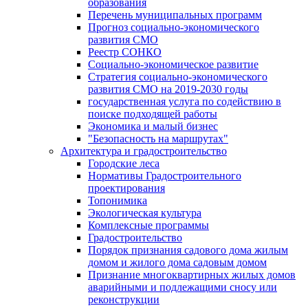
образования
Перечень муниципальных программ
Прогноз социально-экономического
развития СМО
Реестр СОНКО
Социально-экономическое развитие
Стратегия социально-экономического
развития СМО на 2019-2030 годы
государственная услуга по содействию в
поиске подходящей работы
Экономика и малый бизнес
"Безопасность на маршрутах"
Архитектура и градостроительство
Городские леса
Нормативы Градостроительного
проектирования
Топонимика
Экологическая культура
Комплексные программы
Градостроительство
Порядок признания садового дома жилым
домом и жилого дома садовым домом
Признание многоквартирных жилых домов
аварийными и подлежащими сносу или
реконструкции