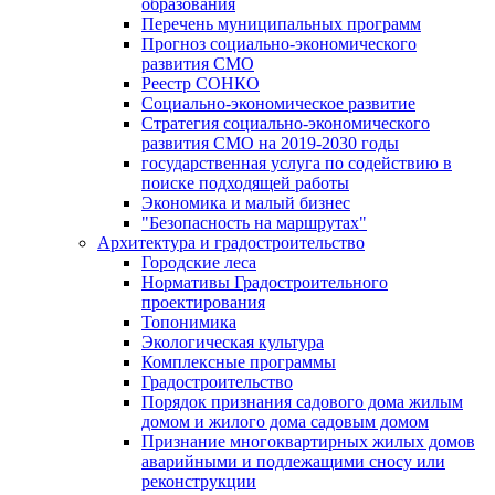
образования
Перечень муниципальных программ
Прогноз социально-экономического
развития СМО
Реестр СОНКО
Социально-экономическое развитие
Стратегия социально-экономического
развития СМО на 2019-2030 годы
государственная услуга по содействию в
поиске подходящей работы
Экономика и малый бизнес
"Безопасность на маршрутах"
Архитектура и градостроительство
Городские леса
Нормативы Градостроительного
проектирования
Топонимика
Экологическая культура
Комплексные программы
Градостроительство
Порядок признания садового дома жилым
домом и жилого дома садовым домом
Признание многоквартирных жилых домов
аварийными и подлежащими сносу или
реконструкции