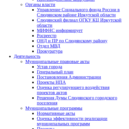
Органы власти
Управление Социального фонда России в
Слюдянском районе Иркутской области
Слюдянский филиал ОГКУ КЦ Иркутской
области
МИФНС информирует
Росреестр
ОНД и ПР по Слюдянскому району
Отдел МВД
Прокуратура
Деятельность
Муниципальные правовые акты
Устав города
Генеральный план
Постановления Администрации
Проекты НПА
Оценка регулирующего воздействия
проектов актов
Решения Думы Слюдянского городского
поселения
Муниципальные программы
Нормативные акты
Оценка эффективности реализации
муниципальных программ
Проекты