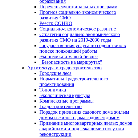
образования
Перечень муниципальных программ
Прогноз социально-экономического
развития СМО
Реестр СОНКО
Социально-экономическое развитие
Стратегия социально-экономического
развития СМО на 2019-2030 годы
государственная услуга по содействию в
поиске подходящей работы
Экономика и малый бизнес
"Безопасность на маршрутах"
Архитектура и градостроительство
Городские леса
Нормативы Градостроительного
проектирования
Топонимика
Экологическая культура
Комплексные программы
Градостроительство
Порядок признания садового дома жилым
домом и жилого дома садовым домом
Признание многоквартирных жилых домов
аварийными и подлежащими сносу или
реконструкции