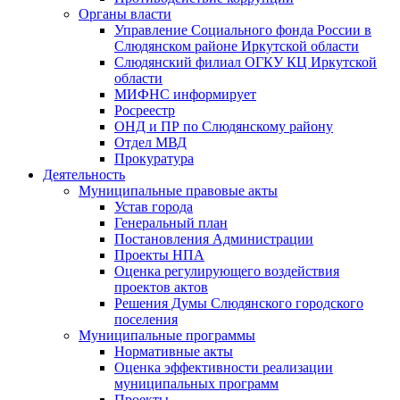
Органы власти
Управление Социального фонда России в
Слюдянском районе Иркутской области
Слюдянский филиал ОГКУ КЦ Иркутской
области
МИФНС информирует
Росреестр
ОНД и ПР по Слюдянскому району
Отдел МВД
Прокуратура
Деятельность
Муниципальные правовые акты
Устав города
Генеральный план
Постановления Администрации
Проекты НПА
Оценка регулирующего воздействия
проектов актов
Решения Думы Слюдянского городского
поселения
Муниципальные программы
Нормативные акты
Оценка эффективности реализации
муниципальных программ
Проекты