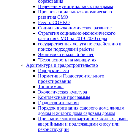
образования
Перечень муниципальных программ
Прогноз социально-экономического
развития СМО
Реестр СОНКО
Социально-экономическое развитие
Стратегия социально-экономического
развития СМО на 2019-2030 годы
государственная услуга по содействию в
поиске подходящей работы
Экономика и малый бизнес
"Безопасность на маршрутах"
Архитектура и градостроительство
Городские леса
Нормативы Градостроительного
проектирования
Топонимика
Экологическая культура
Комплексные программы
Градостроительство
Порядок признания садового дома жилым
домом и жилого дома садовым домом
Признание многоквартирных жилых домов
аварийными и подлежащими сносу или
реконструкции