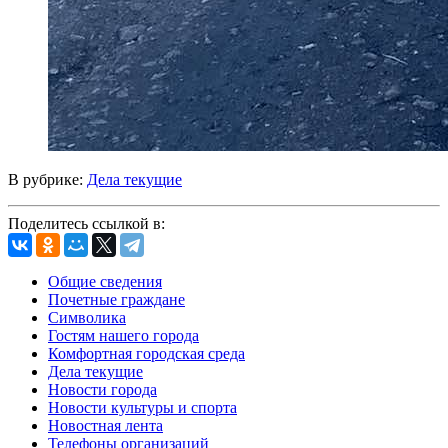
В рубрике:
Дела текущие
Поделитесь ссылкой в:
Общие сведения
Почетные граждане
Символика
Гостям нашего города
Комфортная городская среда
Дела текущие
Новости города
Новости культуры и спорта
Новостная лента
Телефоны организаций