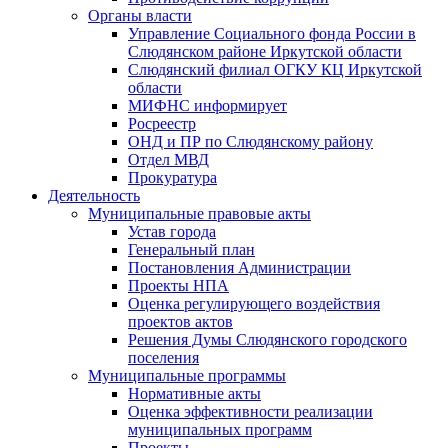
Органы власти
Управление Социального фонда России в
Слюдянском районе Иркутской области
Слюдянский филиал ОГКУ КЦ Иркутской
области
МИФНС информирует
Росреестр
ОНД и ПР по Слюдянскому району
Отдел МВД
Прокуратура
Деятельность
Муниципальные правовые акты
Устав города
Генеральный план
Постановления Администрации
Проекты НПА
Оценка регулирующего воздействия
проектов актов
Решения Думы Слюдянского городского
поселения
Муниципальные программы
Нормативные акты
Оценка эффективности реализации
муниципальных программ
Проекты