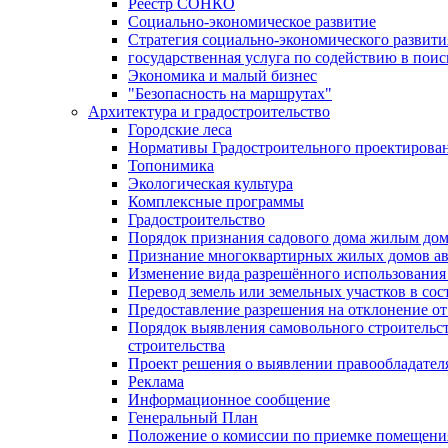
Реестр СОНКО
Социально-экономическое развитие
Стратегия социально-экономического развит
государственная услуга по содействию в пои
Экономика и малый бизнес
"Безопасность на маршрутах"
Архитектура и градостроительство
Городские леса
Нормативы Градостроительного проектирова
Топонимика
Экологическая культура
Комплексные программы
Градостроительство
Порядок признания садового дома жилым до
Признание многоквартирных жилых домов а
Изменение вида разрешённого использования 
Перевод земель или земельных участков в сос
Предоставление разрешения на отклонение от
Порядок выявления самовольного строительст
строительства
Проект решения о выявлении правообладател
Реклама
Информационное сообщение
Генеральный План
Положение о комиссии по приемке помещения