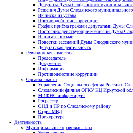
Депутаты Думы Слюдянского муниципального
Решения Думы Слюдянского муниципального
Выписка из устава
Противодействие коррупции
График приёма граждан депутатами Думы Сл
Постоянно действующие комиссии Думы Слюд
Написать письмо
Повестки заседаний Думы Слюдянского муни
Депутатская деятельность
Ревизионная комиссия
Председатель
Документы
Информация
Противодействие коррупции
Органы власти
Управление Социального фонда России в Слю
Слюдянский филиал ОГКУ КЦ Иркутской обл
МИФНС информирует
Росреестр
ОНД и ПР по Слюдянскому району
Отдел МВД
Прокуратура
Деятельность
Муниципальные правовые акты
Устав города