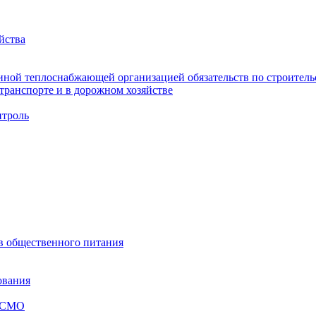
йства
ной теплоснабжающей организацией обязательств по строительс
ранспорте и в дорожном хозяйстве
троль
ов общественного питания
ования
я СМО