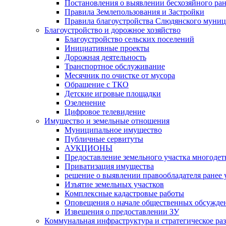
Постановления о выявлении бесхозяйного ра
Правила Землепользования и Застройки
Правила благоустройства Слюдянского муниц
Благоустройство и дорожное хозяйство
Благоустройство сельских поселений
Инициативные проекты
Дорожная деятельность
Транспортное обслуживание
Месячник по очистке от мусора
Обращение с ТКО
Детские игровые площадки
Озеленение
Цифровое телевидение
Имущество и земельные отношения
Муниципальное имущество
Публичные сервитуты
АУКЦИОНЫ
Предоставление земельного участка многоде
Приватизация имущества
решение о выявлении правообладателя ранее
Изъятие земельных участков
Комплексные кадастровые работы
Оповещения о начале общественных обсужде
Извещения о предоставлении ЗУ
Коммунальная инфраструктура и стратегическое ра