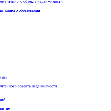
нее учтенного объекта недвижимости
ипального образования
тным
 учтенного объекта недвижимости
ний
звитие