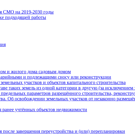
ия СМО на 2019-2030 годы
ске подходящей работы
ния
мом и жилого дома садовым домом
варийными и подлежащими сносу или реконструкции
земельных участков и объектов капитального строительства
таве таких земель из одной категории в другую (за исключением 
 предельных параметров разрешённого строительства, реконстру
ва. Об освобождении земельных участков от незаконно размещё
я ранее учтённых объектов недвижимости
 после завершения переустройства и (или) перепланировки