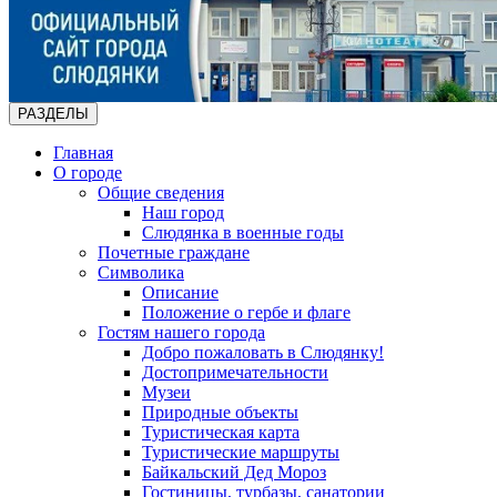
РАЗДЕЛЫ
Главная
О городе
Общие сведения
Наш город
Слюдянка в военные годы
Почетные граждане
Символика
Описание
Положение о гербе и флаге
Гостям нашего города
Добро пожаловать в Слюдянку!
Достопримечательности
Музеи
Природные объекты
Туристическая карта
Туристические маршруты
Байкальский Дед Мороз
Гостиницы, турбазы, санатории