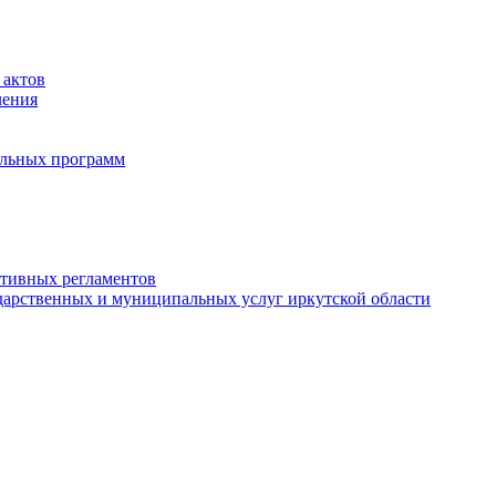
 актов
ления
альных программ
ативных регламентов
дарственных и муниципальных услуг иркутской области