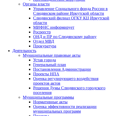
Органы власти
Управление Социального фонда России в
Слюдянском районе Иркутской области
Слюдянский филиал ОГКУ КЦ Иркутской
области
МИФНС информирует
Росреестр
ОНД и ПР по Слюдянскому району
Отдел МВД
Прокуратура
Деятельность
Муниципальные правовые акты
Устав города
Генеральный план
Постановления Администрации
Проекты НПА
Оценка регулирующего воздействия
проектов актов
Решения Думы Слюдянского городского
поселения
Муниципальные программы
Нормативные акты
Оценка эффективности реализации
муниципальных программ
Проекты