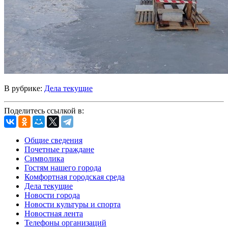
В рубрике:
Дела текущие
Поделитесь ссылкой в:
Общие сведения
Почетные граждане
Символика
Гостям нашего города
Комфортная городская среда
Дела текущие
Новости города
Новости культуры и спорта
Новостная лента
Телефоны организаций