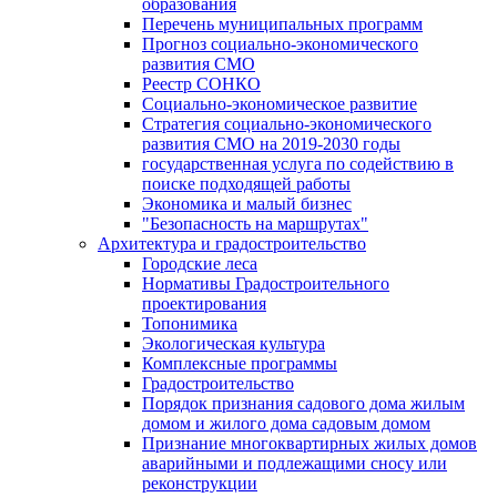
образования
Перечень муниципальных программ
Прогноз социально-экономического
развития СМО
Реестр СОНКО
Социально-экономическое развитие
Стратегия социально-экономического
развития СМО на 2019-2030 годы
государственная услуга по содействию в
поиске подходящей работы
Экономика и малый бизнес
"Безопасность на маршрутах"
Архитектура и градостроительство
Городские леса
Нормативы Градостроительного
проектирования
Топонимика
Экологическая культура
Комплексные программы
Градостроительство
Порядок признания садового дома жилым
домом и жилого дома садовым домом
Признание многоквартирных жилых домов
аварийными и подлежащими сносу или
реконструкции