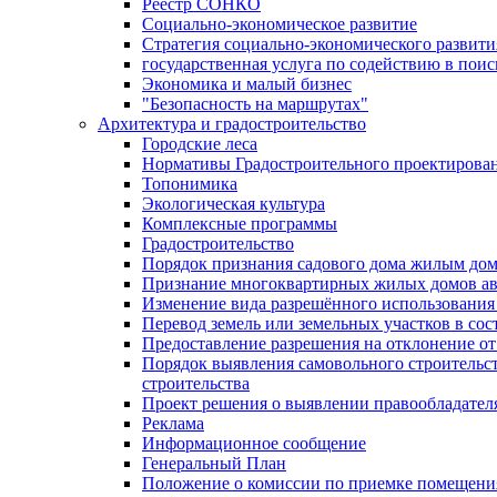
Реестр СОНКО
Социально-экономическое развитие
Стратегия социально-экономического развит
государственная услуга по содействию в пои
Экономика и малый бизнес
"Безопасность на маршрутах"
Архитектура и градостроительство
Городские леса
Нормативы Градостроительного проектирова
Топонимика
Экологическая культура
Комплексные программы
Градостроительство
Порядок признания садового дома жилым до
Признание многоквартирных жилых домов а
Изменение вида разрешённого использования 
Перевод земель или земельных участков в сос
Предоставление разрешения на отклонение от
Порядок выявления самовольного строительст
строительства
Проект решения о выявлении правообладател
Реклама
Информационное сообщение
Генеральный План
Положение о комиссии по приемке помещения