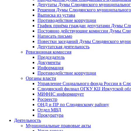
Депутаты Думы Слюдянского муниципального
Решения Думы Слюдянского муниципального
Выписка из устава
Противодействие коррупции
График приёма граждан депутатами Думы Сл
Постоянно действующие комиссии Думы Слюд
Написать письмо
Повестки заседаний Думы Слюдянского муни
Депутатская деятельность
Ревизионная комиссия
Председатель
Документы
Информация
Противодействие коррупции
Органы власти
Управление Социального фонда России в Слю
Слюдянский филиал ОГКУ КЦ Иркутской обл
МИФНС информирует
Росреестр
ОНД и ПР по Слюдянскому району
Отдел МВД
Прокуратура
Деятельность
Муниципальные правовые акты
Устав города