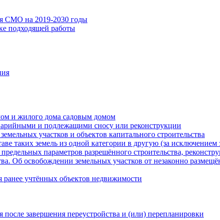
ия СМО на 2019-2030 годы
ске подходящей работы
ния
мом и жилого дома садовым домом
варийными и подлежащими сносу или реконструкции
земельных участков и объектов капитального строительства
таве таких земель из одной категории в другую (за исключением 
 предельных параметров разрешённого строительства, реконстру
ва. Об освобождении земельных участков от незаконно размещё
я ранее учтённых объектов недвижимости
 после завершения переустройства и (или) перепланировки