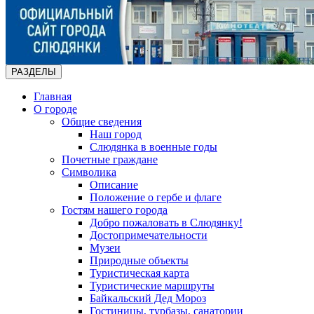
РАЗДЕЛЫ
Главная
О городе
Общие сведения
Наш город
Слюдянка в военные годы
Почетные граждане
Символика
Описание
Положение о гербе и флаге
Гостям нашего города
Добро пожаловать в Слюдянку!
Достопримечательности
Музеи
Природные объекты
Туристическая карта
Туристические маршруты
Байкальский Дед Мороз
Гостиницы, турбазы, санатории