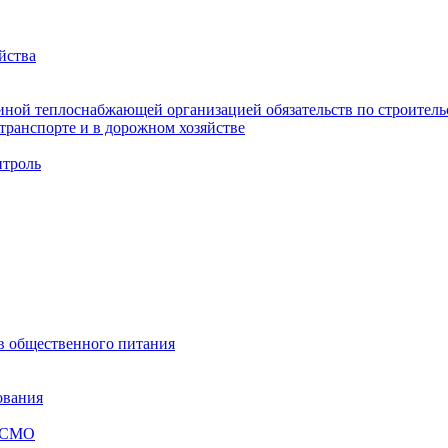
йства
ной теплоснабжающей организацией обязательств по строительс
ранспорте и в дорожном хозяйстве
троль
ов общественного питания
ования
я СМО