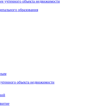
нее учтенного объекта недвижимости
ипального образования
тным
 учтенного объекта недвижимости
ний
звитие