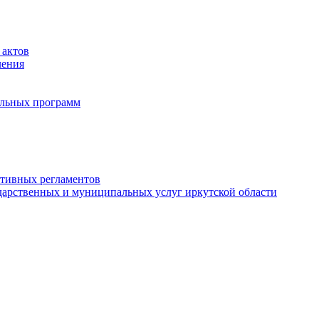
 актов
ления
альных программ
ативных регламентов
дарственных и муниципальных услуг иркутской области