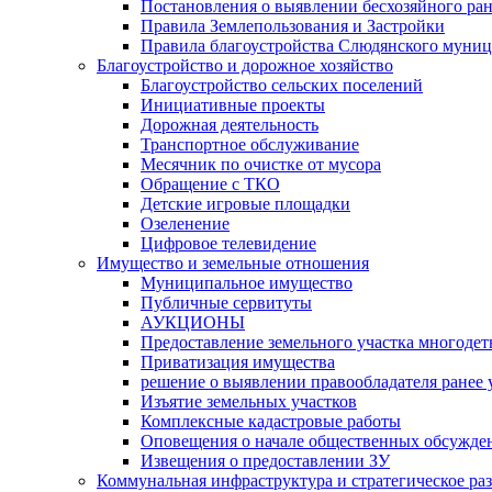
Постановления о выявлении бесхозяйного ра
Правила Землепользования и Застройки
Правила благоустройства Слюдянского муниц
Благоустройство и дорожное хозяйство
Благоустройство сельских поселений
Инициативные проекты
Дорожная деятельность
Транспортное обслуживание
Месячник по очистке от мусора
Обращение с ТКО
Детские игровые площадки
Озеленение
Цифровое телевидение
Имущество и земельные отношения
Муниципальное имущество
Публичные сервитуты
АУКЦИОНЫ
Предоставление земельного участка многоде
Приватизация имущества
решение о выявлении правообладателя ранее
Изъятие земельных участков
Комплексные кадастровые работы
Оповещения о начале общественных обсужде
Извещения о предоставлении ЗУ
Коммунальная инфраструктура и стратегическое ра