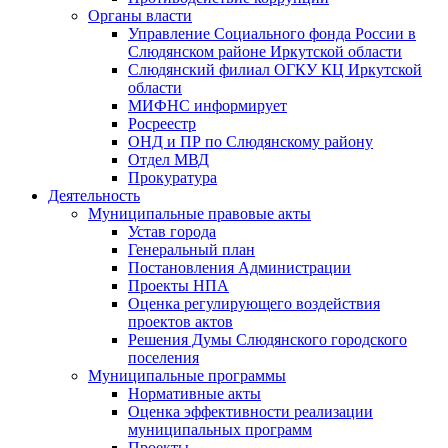
Органы власти
Управление Социального фонда России в
Слюдянском районе Иркутской области
Слюдянский филиал ОГКУ КЦ Иркутской
области
МИФНС информирует
Росреестр
ОНД и ПР по Слюдянскому району
Отдел МВД
Прокуратура
Деятельность
Муниципальные правовые акты
Устав города
Генеральный план
Постановления Администрации
Проекты НПА
Оценка регулирующего воздействия
проектов актов
Решения Думы Слюдянского городского
поселения
Муниципальные программы
Нормативные акты
Оценка эффективности реализации
муниципальных программ
Проекты