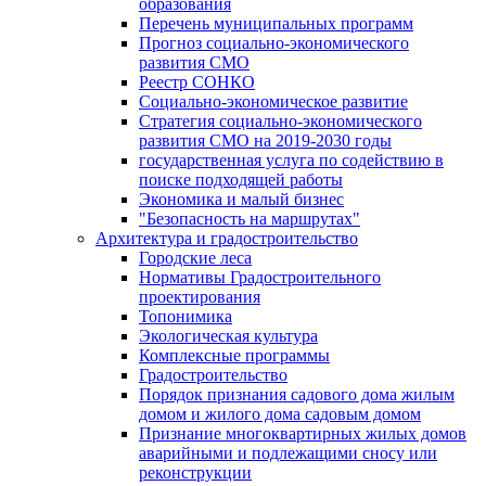
образования
Перечень муниципальных программ
Прогноз социально-экономического
развития СМО
Реестр СОНКО
Социально-экономическое развитие
Стратегия социально-экономического
развития СМО на 2019-2030 годы
государственная услуга по содействию в
поиске подходящей работы
Экономика и малый бизнес
"Безопасность на маршрутах"
Архитектура и градостроительство
Городские леса
Нормативы Градостроительного
проектирования
Топонимика
Экологическая культура
Комплексные программы
Градостроительство
Порядок признания садового дома жилым
домом и жилого дома садовым домом
Признание многоквартирных жилых домов
аварийными и подлежащими сносу или
реконструкции