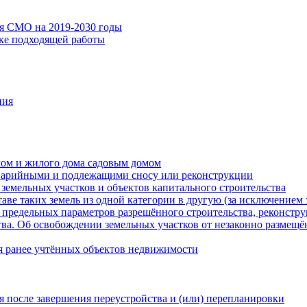
ия СМО на 2019-2030 годы
ске подходящей работы
ния
мом и жилого дома садовым домом
варийными и подлежащими сносу или реконструкции
земельных участков и объектов капитального строительства
таве таких земель из одной категории в другую (за исключением 
 предельных параметров разрешённого строительства, реконстру
ва. Об освобождении земельных участков от незаконно размещё
я ранее учтённых объектов недвижимости
 после завершения переустройства и (или) перепланировки