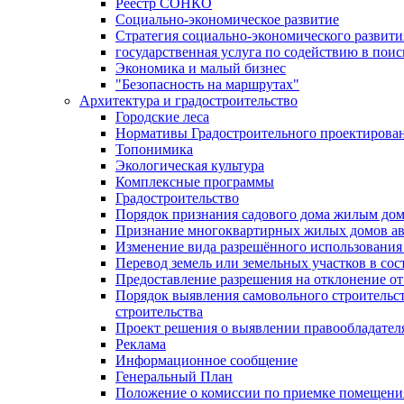
Реестр СОНКО
Социально-экономическое развитие
Стратегия социально-экономического развит
государственная услуга по содействию в пои
Экономика и малый бизнес
"Безопасность на маршрутах"
Архитектура и градостроительство
Городские леса
Нормативы Градостроительного проектирова
Топонимика
Экологическая культура
Комплексные программы
Градостроительство
Порядок признания садового дома жилым до
Признание многоквартирных жилых домов а
Изменение вида разрешённого использования 
Перевод земель или земельных участков в сос
Предоставление разрешения на отклонение от
Порядок выявления самовольного строительст
строительства
Проект решения о выявлении правообладател
Реклама
Информационное сообщение
Генеральный План
Положение о комиссии по приемке помещения