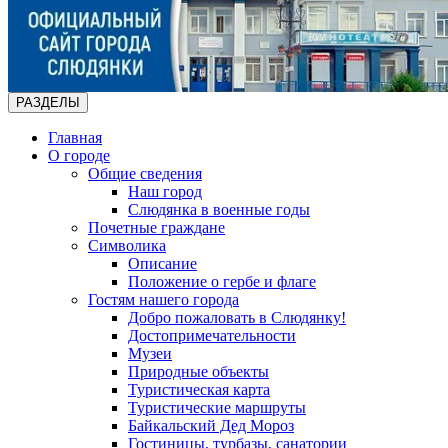
РАЗДЕЛЫ
Главная
О городе
Общие сведения
Наш город
Слюдянка в военные годы
Почетные граждане
Символика
Описание
Положение о гербе и флаге
Гостям нашего города
Добро пожаловать в Слюдянку!
Достопримечательности
Музеи
Природные объекты
Туристическая карта
Туристические маршруты
Байкальский Дед Мороз
Гостиницы, турбазы, санатории