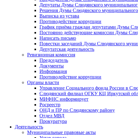
Депутаты Думы Слюдянского муниципального
Решения Думы Слюдянского муниципального
Выписка из устава
Противодействие коррупции
График приёма граждан депутатами Думы Сл
Постоянно действующие комиссии Думы Слюд
Написать письмо
Повестки заседаний Думы Слюдянского муни
Депутатская деятельность
Ревизионная комиссия
Председатель
Документы
Информация
Противодействие коррупции
Органы власти
Управление Социального фонда России в Слю
Слюдянский филиал ОГКУ КЦ Иркутской обл
МИФНС информирует
Росреестр
ОНД и ПР по Слюдянскому району
Отдел МВД
Прокуратура
Деятельность
Муниципальные правовые акты
Устав города