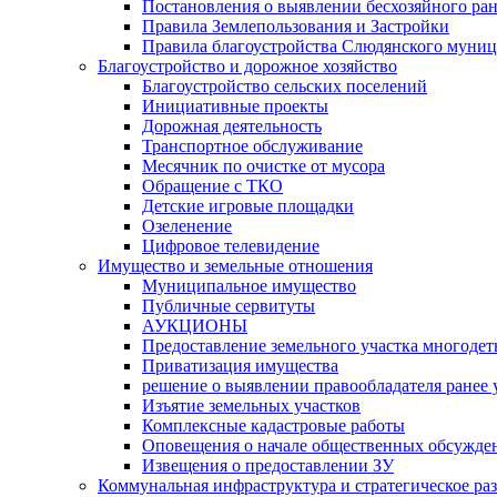
Постановления о выявлении бесхозяйного ра
Правила Землепользования и Застройки
Правила благоустройства Слюдянского муниц
Благоустройство и дорожное хозяйство
Благоустройство сельских поселений
Инициативные проекты
Дорожная деятельность
Транспортное обслуживание
Месячник по очистке от мусора
Обращение с ТКО
Детские игровые площадки
Озеленение
Цифровое телевидение
Имущество и земельные отношения
Муниципальное имущество
Публичные сервитуты
АУКЦИОНЫ
Предоставление земельного участка многоде
Приватизация имущества
решение о выявлении правообладателя ранее
Изъятие земельных участков
Комплексные кадастровые работы
Оповещения о начале общественных обсужде
Извещения о предоставлении ЗУ
Коммунальная инфраструктура и стратегическое ра