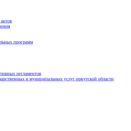
 актов
ления
альных программ
ативных регламентов
дарственных и муниципальных услуг иркутской области