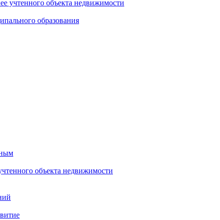
нее учтенного объекта недвижимости
ипального образования
тным
 учтенного объекта недвижимости
ний
звитие