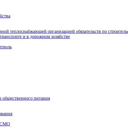
йства
ной теплоснабжающей организацией обязательств по строительс
ранспорте и в дорожном хозяйстве
троль
ов общественного питания
ования
я СМО