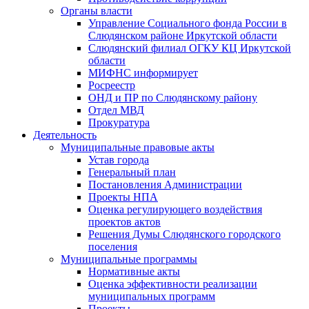
Органы власти
Управление Социального фонда России в
Слюдянском районе Иркутской области
Слюдянский филиал ОГКУ КЦ Иркутской
области
МИФНС информирует
Росреестр
ОНД и ПР по Слюдянскому району
Отдел МВД
Прокуратура
Деятельность
Муниципальные правовые акты
Устав города
Генеральный план
Постановления Администрации
Проекты НПА
Оценка регулирующего воздействия
проектов актов
Решения Думы Слюдянского городского
поселения
Муниципальные программы
Нормативные акты
Оценка эффективности реализации
муниципальных программ
Проекты