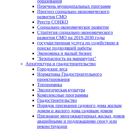
образования
Перечень муниципальных программ
Прогноз социально-экономического
развития СМО
Реестр СОНКО
Социально-экономическое развитие
Стратегия социально-экономического
развития СМО на 2019-2030 годы
государственная услуга по содействию в
поиске подходящей работы
Экономика и малый бизнес
"Безопасность на маршрутах"
Архитектура и градостроительство
Городские леса
Нормативы Градостроительного
проектирования
Топонимика
Экологическая культура
Комплексные программы
Градостроительство
Порядок признания садового дома жилым
домом и жилого дома садовым домом
Признание многоквартирных жилых домов
аварийными и подлежащими сносу или
реконструкции