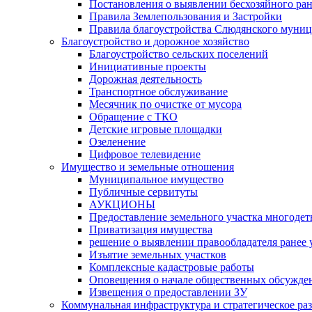
Постановления о выявлении бесхозяйного ра
Правила Землепользования и Застройки
Правила благоустройства Слюдянского муниц
Благоустройство и дорожное хозяйство
Благоустройство сельских поселений
Инициативные проекты
Дорожная деятельность
Транспортное обслуживание
Месячник по очистке от мусора
Обращение с ТКО
Детские игровые площадки
Озеленение
Цифровое телевидение
Имущество и земельные отношения
Муниципальное имущество
Публичные сервитуты
АУКЦИОНЫ
Предоставление земельного участка многоде
Приватизация имущества
решение о выявлении правообладателя ранее
Изъятие земельных участков
Комплексные кадастровые работы
Оповещения о начале общественных обсужде
Извещения о предоставлении ЗУ
Коммунальная инфраструктура и стратегическое ра