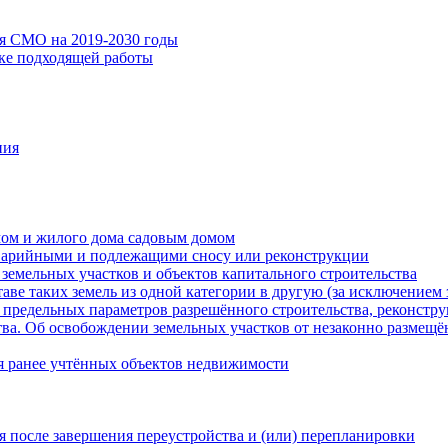
ия СМО на 2019-2030 годы
ске подходящей работы
ния
мом и жилого дома садовым домом
варийными и подлежащими сносу или реконструкции
земельных участков и объектов капитального строительства
таве таких земель из одной категории в другую (за исключением 
 предельных параметров разрешённого строительства, реконстру
ва. Об освобождении земельных участков от незаконно размещё
я ранее учтённых объектов недвижимости
 после завершения переустройства и (или) перепланировки