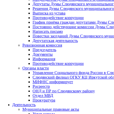
Депутаты Думы Слюдянского муниципального
Решения Думы Слюдянского муниципального
Выписка из устава
Противодействие коррупции
График приёма граждан депутатами Думы Сл
Постоянно действующие комиссии Думы Слюд
Написать письмо
Повестки заседаний Думы Слюдянского муни
Депутатская деятельность
Ревизионная комиссия
Председатель
Документы
Информация
Противодействие коррупции
Органы власти
Управление Социального фонда России в Слю
Слюдянский филиал ОГКУ КЦ Иркутской обл
МИФНС информирует
Росреестр
ОНД и ПР по Слюдянскому району
Отдел МВД
Прокуратура
Деятельность
Муниципальные правовые акты
Устав города