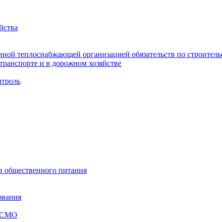
йства
ной теплоснабжающей организацией обязательств по строительс
ранспорте и в дорожном хозяйстве
троль
ов общественного питания
ования
я СМО