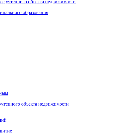
нее учтенного объекта недвижимости
ипального образования
тным
 учтенного объекта недвижимости
ний
звитие