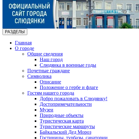
РАЗДЕЛЫ
Главная
О городе
Общие сведения
Наш город
Слюдянка в военные годы
Почетные граждане
Символика
Описание
Положение о гербе и флаге
Гостям нашего города
Добро пожаловать в Слюдянку!
Достопримечательности
Музеи
Природные объекты
Туристическая карта
Туристические маршруты
Байкальский Дед Мороз
Гостиницы, турбазы, санатории