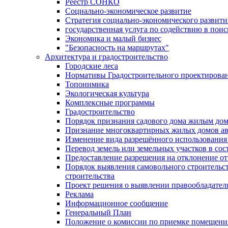
Реестр СОНКО
Социально-экономическое развитие
Стратегия социально-экономического развит
государственная услуга по содействию в пои
Экономика и малый бизнес
"Безопасность на маршрутах"
Архитектура и градостроительство
Городские леса
Нормативы Градостроительного проектирова
Топонимика
Экологическая культура
Комплексные программы
Градостроительство
Порядок признания садового дома жилым до
Признание многоквартирных жилых домов а
Изменение вида разрешённого использования 
Перевод земель или земельных участков в сос
Предоставление разрешения на отклонение от
Порядок выявления самовольного строительст
строительства
Проект решения о выявлении правообладател
Реклама
Информационное сообщение
Генеральный План
Положение о комиссии по приемке помещения