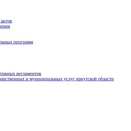
 актов
ления
альных программ
ативных регламентов
дарственных и муниципальных услуг иркутской области