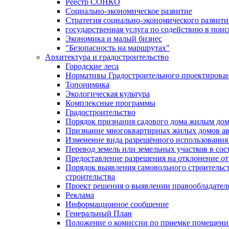
Реестр СОНКО
Социально-экономическое развитие
Стратегия социально-экономического развит
государственная услуга по содействию в пои
Экономика и малый бизнес
"Безопасность на маршрутах"
Архитектура и градостроительство
Городские леса
Нормативы Градостроительного проектирова
Топонимика
Экологическая культура
Комплексные программы
Градостроительство
Порядок признания садового дома жилым до
Признание многоквартирных жилых домов а
Изменение вида разрешённого использования 
Перевод земель или земельных участков в сос
Предоставление разрешения на отклонение от
Порядок выявления самовольного строительст
строительства
Проект решения о выявлении правообладател
Реклама
Информационное сообщение
Генеральный План
Положение о комиссии по приемке помещения