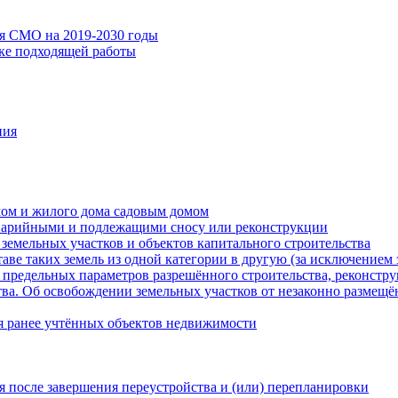
ия СМО на 2019-2030 годы
ске подходящей работы
ния
мом и жилого дома садовым домом
варийными и подлежащими сносу или реконструкции
земельных участков и объектов капитального строительства
таве таких земель из одной категории в другую (за исключением 
 предельных параметров разрешённого строительства, реконстру
ва. Об освобождении земельных участков от незаконно размещё
я ранее учтённых объектов недвижимости
 после завершения переустройства и (или) перепланировки