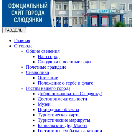
РАЗДЕЛЫ
Главная
О городе
Общие сведения
Наш город
Слюдянка в военные годы
Почетные граждане
Символика
Описание
Положение о гербе и флаге
Гостям нашего города
Добро пожаловать в Слюдянку!
Достопримечательности
Музеи
Природные объекты
Туристическая карта
Туристические маршруты
Байкальский Дед Мороз
Гостиницы, турбазы, санатории