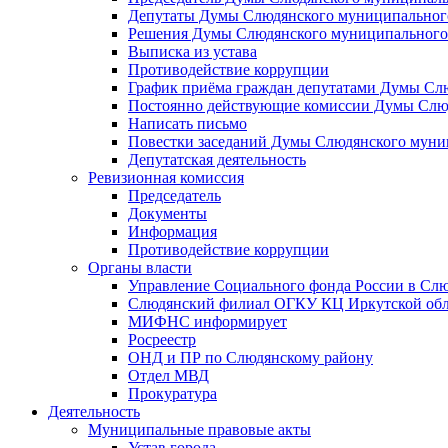
Депутаты Думы Слюдянского муниципального
Решения Думы Слюдянского муниципального
Выписка из устава
Противодействие коррупции
График приёма граждан депутатами Думы Сл
Постоянно действующие комиссии Думы Слюд
Написать письмо
Повестки заседаний Думы Слюдянского муни
Депутатская деятельность
Ревизионная комиссия
Председатель
Документы
Информация
Противодействие коррупции
Органы власти
Управление Социального фонда России в Слю
Слюдянский филиал ОГКУ КЦ Иркутской обл
МИФНС информирует
Росреестр
ОНД и ПР по Слюдянскому району
Отдел МВД
Прокуратура
Деятельность
Муниципальные правовые акты
Устав города