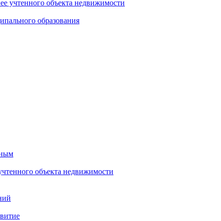
нее учтенного объекта недвижимости
ипального образования
тным
 учтенного объекта недвижимости
ний
звитие