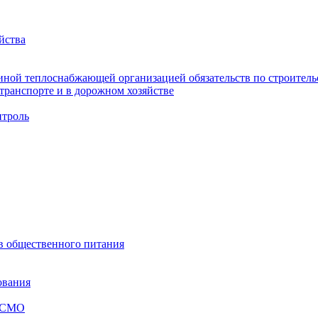
йства
ной теплоснабжающей организацией обязательств по строительс
ранспорте и в дорожном хозяйстве
троль
ов общественного питания
ования
я СМО