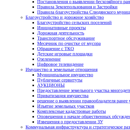
Постановления о выявлении бесхозяйного ра
Правила Землепользования и Застройки
Правила благоустройства Слюдянского муниц
Благоустройство и дорожное хозяйство
Благоустройство сельских поселений
Инициативные проекты
Дорожная деятельность
Транспортное обслуживание
Месячник по очистке от мусора
Обращение с ТКО
Детские игровые площадки
Озеленение
Цифровое телевидение
Имущество и земельные отношения
Муниципальное имущество
Публичные сервитуты
АУКЦИОНЫ
Предоставление земельного участка многоде
Приватизация имущества
решение о выявлении правообладателя ранее
Изъятие земельных участков
Комплексные кадастровые работы
Оповещения о начале общественных обсужде
Извещения о предоставлении ЗУ
Коммунальная инфраструктура и стратегическое ра