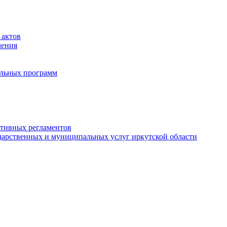
 актов
ления
альных программ
ативных регламентов
дарственных и муниципальных услуг иркутской области